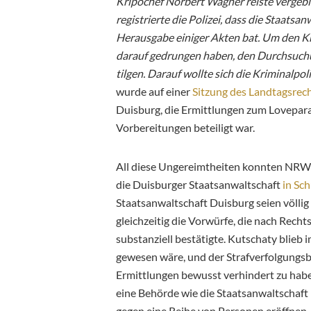
Kripochef Norbert Wagner reiste vergebli
registrierte die Polizei, dass die Staatsa
Herausgabe einiger Akten bat. Um den Kra
darauf gedrungen haben, den Durchsuchu
tilgen. Darauf wollte sich die Kriminalpoli
wurde auf einer
Sitzung des Landtagsrec
Duisburg, die Ermittlungen zum Loveparad
Vorbereitungen beteiligt war.
All diese Ungereimtheiten konnten NRW-
die Duisburger Staatsanwaltschaft
in Sc
Staatsanwaltschaft Duisburg seien völlig
gleichzeitig die Vorwürfe, die nach Rech
substanziell bestätigte. Kutschaty blieb
gewesen wäre, und der Strafverfolgungsb
Ermittlungen bewusst verhindert zu habe
eine Behörde wie die Staatsanwaltschaft
gegen eine Reihe von Personen eröffnen, 