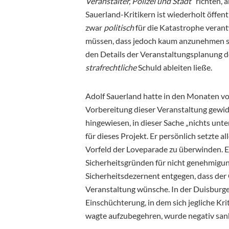
Veranstalter, Polizei und Stadt
“ richten,
Sauerland-Kritikern ist wiederholt öffe
zwar
politisch
für die Katastrophe verantw
müssen, dass jedoch kaum anzunehmen sei
den Details der Veranstaltungsplanung de
strafrechtliche
Schuld ableiten ließe.
Adolf Sauerland hatte in den Monaten vor
Vorbereitung dieser Veranstaltung gewidm
hingewiesen, in dieser Sache „nichts unt
für dieses Projekt. Er persönlich setzte
Vorfeld der Loveparade zu überwinden. E
Sicherheitsgründen für nicht genehmigung
Sicherheitsdezernent entgegen, dass de
Veranstaltung wünsche. In der Duisburge
Einschüchterung, in dem sich jegliche Kr
wagte aufzubegehren, wurde negativ sank