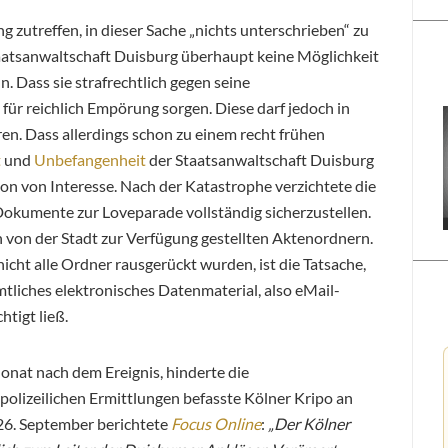
 zutreffen, in dieser Sache „nichts unterschrieben“ zu
Staatsanwaltschaft Duisburg überhaupt keine Möglichkeit
n. Dass sie strafrechtlich gegen seine
 für reichlich Empörung sorgen. Diese darf jedoch in
en. Dass allerdings schon zu einem recht frühen
t
und
Unbefangenheit
der Staatsanwaltschaft Duisburg
hon von Interesse. Nach der Katastrophe verzichtete die
Dokumente zur Loveparade vollständig sicherzustellen.
n von der Stadt zur Verfügung gestellten Aktenordnern.
icht alle Ordner rausgerückt wurden, ist die Tatsache,
tliches elektronisches Datenmaterial, also eMail-
tigt ließ.
nat nach dem Ereignis, hinderte die
polizeilichen Ermittlungen befasste Kölner Kripo an
26. September berichtete
Focus Online
:
„Der Kölner