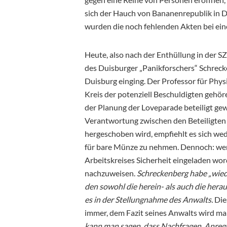
sich der Hauch von Bananenrepublik in D
wurden die noch fehlenden Akten bei ein
Heute, also nach der Enthüllung in der SZ,
des Duisburger „Panikforschers“ Schreck
Duisburg einging. Der Professor für Phy
Kreis der potenziell Beschuldigten gehör
der Planung der Loveparade beteiligt gewes
Verantwortung zwischen den Beteiligten 
hergeschoben wird, empfiehlt es sich wede
für bare Münze zu nehmen. Dennoch: wen
Arbeitskreises Sicherheit eingeladen word
nachzuweisen.
Schreckenberg habe „wied
den sowohl die herein- als auch die her
es in der Stellungnahme des Anwalts.
Die
immer, dem Fazit seines Anwalts wird 
kann man sagen, dass Nachfragen, Anre