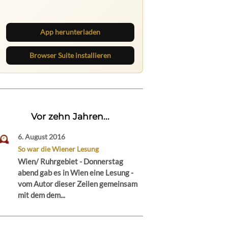
Beiträge und behalte neue Texte
direkt im Browser im Blick.
App herunterladen
Browser Suite installieren
Vor zehn Jahren...
6. August 2016
So war die Wiener Lesung
Wien/ Ruhrgebiet - Donnerstag
abend gab es in Wien eine Lesung -
vom Autor dieser Zeilen gemeinsam
mit dem dem...