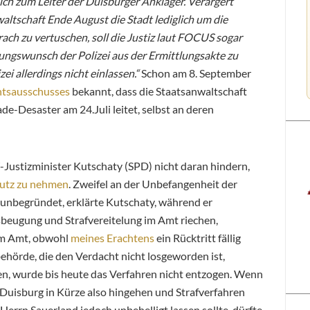
ch zum Leiter der Duisburger Ankläger. Verärgert
nwaltschaft Ende August die Stadt lediglich um die
ch zu vertuschen, soll die Justiz laut FOCUS sogar
ngswunsch der Polizei aus der Ermittlungsakte zu
zei allerdings nicht einlassen.“
Schon am 8. September
htsausschusses
bekannt, dass die Staatsanwaltschaft
e-Desaster am 24.Juli leitet, selbst an deren
Justizminister Kutschaty (SPD) nicht daran hindern,
hutz zu nehmen
. Zweifel an der Unbefangenheit der
 unbegründet, erklärte Kutschaty, während er
tsbeugung und Strafvereitelung im Amt riechen,
 im Amt, obwohl
meines Erachtens
ein Rücktritt fällig
ehörde, die den Verdacht nicht losgeworden ist,
n, wurde bis heute das Verfahren nicht entzogen. Wenn
 Duisburg in Kürze also hingehen und Strafverfahren
Herrn Sauerland jedoch unbehelligt lassen sollte, dürfte