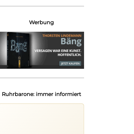
Werbung
Ruhrbarone: immer informiert
Ruhrbarone auf allen Geräten
Lies unterwegs weiter, speichere