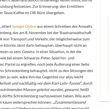
uisburg festsetzen. Zur Erinnerung: den Ermittlern
er Tasse Kaffee im OB-Büro übergeben.
 zitiert
Spiegel Online
aus einem Schreiben des Anwalts
enberg, das am 8. November bei der Staatsanwaltschaft
sik von Transport und Verkehr, der möglicherweise zum
en könnte, lässt darin behaupten, überhaupt nicht an
en zu sein. Gewiss: in einer Situation, in der die
wie bei einem Schwarze-Peter-Spiel hin- und
r, Partei zu ergreifen, noch jede Äußerung einer Seite
n Schreckenberg behauptet, nicht zu den Sitzungen des
en zu sein, wäre ihm das Gegenteil nur allzu leicht
erholt und nachhaltig vor dem Karl-Lehr-Tunnel“, durch
ausströmenden Massen geleitet wurden, gewarnt, heißt
s dürfte Schreckenberg nachzuweisen haben. Wie auch
man kaum widersprechen können:
„Zusammenfassend
gungen und Verbesserungsvorschläge nicht gewünscht