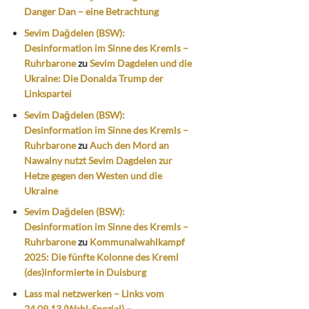
Danger Dan – eine Betrachtung
Sevim Dağdelen (BSW):
Desinformation im Sinne des Kremls –
Ruhrbarone
zu
Sevim Dagdelen und die
Ukraine: Die Donalda Trump der
Linkspartei
Sevim Dağdelen (BSW):
Desinformation im Sinne des Kremls –
Ruhrbarone
zu
Auch den Mord an
Nawalny nutzt Sevim Dagdelen zur
Hetze gegen den Westen und die
Ukraine
Sevim Dağdelen (BSW):
Desinformation im Sinne des Kremls –
Ruhrbarone
zu
Kommunalwahlkampf
2025: Die fünfte Kolonne des Kreml
(des)informierte in Duisburg
Lass mal netzwerken – Links vom
24.09.13 (Wahl-Spezial) –