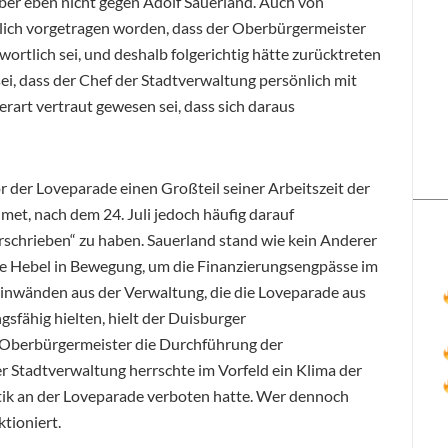
 aber eben nicht gegen Adolf Sauerland. Auch von
ntlich vorgetragen worden, dass der Oberbürgermeister
ortlich sei, und deshalb folgerichtig hätte zurücktreten
, dass der Chef der Stadtverwaltung persönlich mit
rart vertraut gewesen sei, dass sich daraus
 der Loveparade einen Großteil seiner Arbeitszeit der
et, nach dem 24. Juli jedoch häufig darauf
erschrieben“ zu haben. Sauerland stand wie kein Anderer
 alle Hebel in Bewegung, um die Finanzierungsengpässe im
inwänden aus der Verwaltung, die die Loveparade aus
sfähig hielten, hielt der Duisburger
r Oberbürgermeister die Durchführung der
r Stadtverwaltung herrschte im Vorfeld ein Klima der
itik an der Loveparade verboten hatte. Wer dennoch
tioniert.