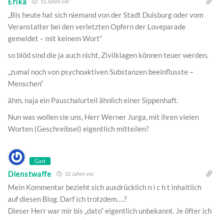
Erika
15 Jahre vor
„Bis heute hat sich niemand von der Stadt Duisburg oder vom
Veranstalter bei den verletzten Opfern der Loveparade
gemeldet – mit keinem Wort“
so blöd sind die ja auch nicht, Zivilklagen können teuer werden.
„zumal noch von psychoaktiven Substanzen beeinflusste –
Menschen“
ähm, naja ein Pauschalurteil ähnlich einer Sippenhaft.
Nun was wollen sie uns, Herr Werner Jurga, mit ihren vielen
Worten (Geschreibsel) eigentlich mitteilen?
Gast
Dienstwaffe
15 Jahre vor
Mein Kommentar bezieht sich ausdrücklich n i c h t inhaltlich
auf diesen Blog. Darf ich trotzdem….?
Dieser Herr war mir bis „dato“ eigentlich unbekannt. Je öfter ich