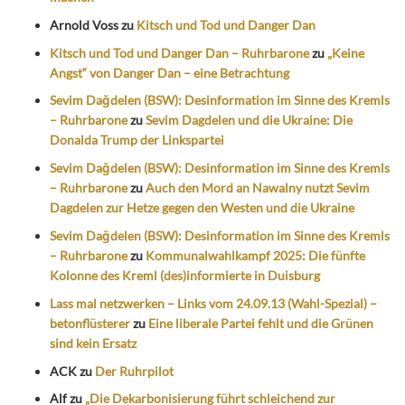
Arnold Voss
zu
Kitsch und Tod und Danger Dan
Kitsch und Tod und Danger Dan – Ruhrbarone
zu
„Keine
Angst“ von Danger Dan – eine Betrachtung
Sevim Dağdelen (BSW): Desinformation im Sinne des Kremls
– Ruhrbarone
zu
Sevim Dagdelen und die Ukraine: Die
Donalda Trump der Linkspartei
Sevim Dağdelen (BSW): Desinformation im Sinne des Kremls
– Ruhrbarone
zu
Auch den Mord an Nawalny nutzt Sevim
Dagdelen zur Hetze gegen den Westen und die Ukraine
Sevim Dağdelen (BSW): Desinformation im Sinne des Kremls
– Ruhrbarone
zu
Kommunalwahlkampf 2025: Die fünfte
Kolonne des Kreml (des)informierte in Duisburg
Lass mal netzwerken – Links vom 24.09.13 (Wahl-Spezial) –
betonflüsterer
zu
Eine liberale Partei fehlt und die Grünen
sind kein Ersatz
ACK
zu
Der Ruhrpilot
Alf
zu
„Die Dekarbonisierung führt schleichend zur