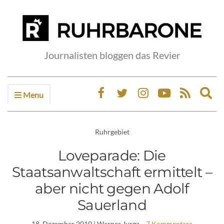
Journalisten bloggen das Revier
Menu
Ex
sea
fo
Ruhrgebiet
Loveparade: Die
Staatsanwaltschaft ermittelt –
aber nicht gegen Adolf
Sauerland
18. Dezember 2010
| Werner Jurga
7 Kommentare