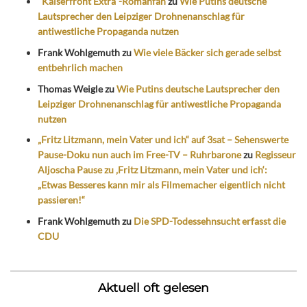
"Kaiserfront Extra"-Romanfan
zu
Wie Putins deutsche
Lautsprecher den Leipziger Drohnenanschlag für
antiwestliche Propaganda nutzen
Frank Wohlgemuth
zu
Wie viele Bäcker sich gerade selbst
entbehrlich machen
Thomas Weigle
zu
Wie Putins deutsche Lautsprecher den
Leipziger Drohnenanschlag für antiwestliche Propaganda
nutzen
„Fritz Litzmann, mein Vater und ich“ auf 3sat – Sehenswerte
Pause-Doku nun auch im Free-TV – Ruhrbarone
zu
Regisseur
Aljoscha Pause zu ‚Fritz Litzmann, mein Vater und ich‘:
„Etwas Besseres kann mir als Filmemacher eigentlich nicht
passieren!“
Frank Wohlgemuth
zu
Die SPD-Todessehnsucht erfasst die
CDU
Aktuell oft gelesen