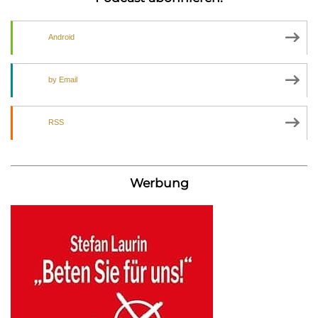
Android
by Email
RSS
Werbung