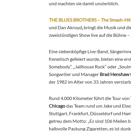
und machten sie damit unsterblich.
THE BLUES BROTHERS – The Smash-Hit –
und Dan Akroyd
,
bringt die Musik und di
zweistündigen Show live auf die Bühne – 
Eine siebenköpfige Live-Band, Sängerin
frenetisch gefeiert wurde, bieten eine e
Somebody“, „Jailhouse Rock“ oder „Soul
Songwriter und Manager
Brad Henshaw
der 1982 im Alter von 33 Jahren verstarb
Rund 4.000 Kilometer führt die Tour von
Chicago
das Team rund um Jake und Elwo
Stuttgart, Frankfurt, Düsseldorf und Ham
getreu dem Motto: „Es sind 106 Meilen bi
halbvolle Packung Zigaretten, es ist dunke