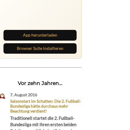
Ruhrbarone auf allen Geräten
Lies unterwegs weiter, speichere
Beiträge und behalte neue Texte
direkt im Browser im Blick.
App herunterladen
Browser Suite installieren
Vor zehn Jahren...
7. August 2016
Saisonstart im Schatten: Die 2. Fußball-
Bundesliga hätte durchaus mehr
Beachtung verdient!
Traditionell startet die 2. Fußball-
Bundesliga mit ihren ersten beiden