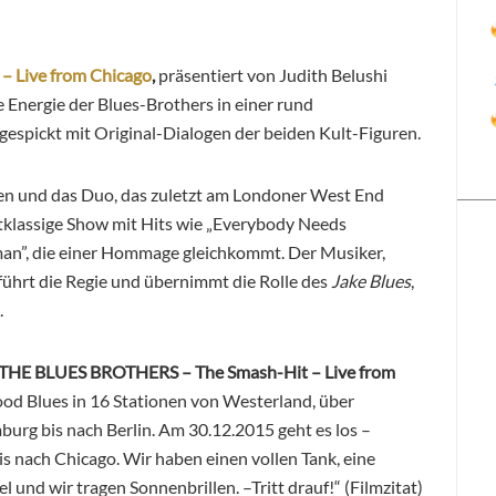
 Live from Chicago
,
präsentiert von Judith Belushi
e Energie der Blues-Brothers in einer rund
gespickt mit Original-Dialogen der beiden Kult-Figuren.
nen und das Duo, das zuletzt am Londoner West End
rstklassige Show mit Hits wie „Everybody Needs
man”, die einer Hommage gleichkommt.
Der Musiker,
führt die Regie und übernimmt die Rolle des
Jake Blues
,
.
THE BLUES BROTHERS – The Smash-Hit – Live from
od Blues in 16 Stationen von Westerland, über
burg bis nach Berlin. Am 30.12.2015 geht es los –
s nach Chicago. Wir haben einen vollen Tank, eine
l und wir tragen Sonnenbrillen. –Tritt drauf!“ (Filmzitat)