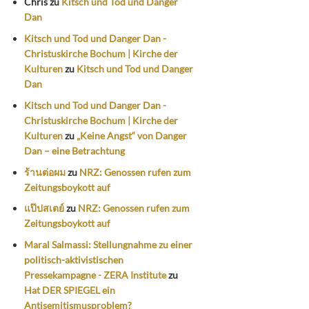
Chris
zu
Kitsch und Tod und Danger
Dan
Kitsch und Tod und Danger Dan -
Christuskirche Bochum | Kirche der
Kulturen
zu
Kitsch und Tod und Danger
Dan
Kitsch und Tod und Danger Dan -
Christuskirche Bochum | Kirche der
Kulturen
zu
„Keine Angst“ von Danger
Dan – eine Betrachtung
ร้านต่อผม
zu
NRZ: Genossen rufen zum
Zeitungsboykott auf
แป๊ปสเตย์
zu
NRZ: Genossen rufen zum
Zeitungsboykott auf
Maral Salmassi: Stellungnahme zu einer
politisch-aktivistischen
Pressekampagne - ZERA Institute
zu
Hat DER SPIEGEL ein
Antisemitismusproblem?