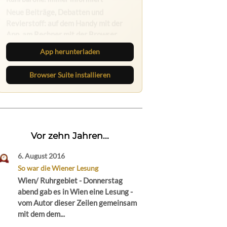
Ruhrbarone auf allen Geräten
Lies unterwegs weiter, speichere
Beiträge und behalte neue Texte
direkt im Browser im Blick.
App herunterladen
Browser Suite installieren
Vor zehn Jahren...
6. August 2016
So war die Wiener Lesung
Wien/ Ruhrgebiet - Donnerstag
abend gab es in Wien eine Lesung -
vom Autor dieser Zeilen gemeinsam
mit dem dem...