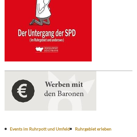
Events im Ruhrpott und Umfeld
Ruhrgebiet erleben