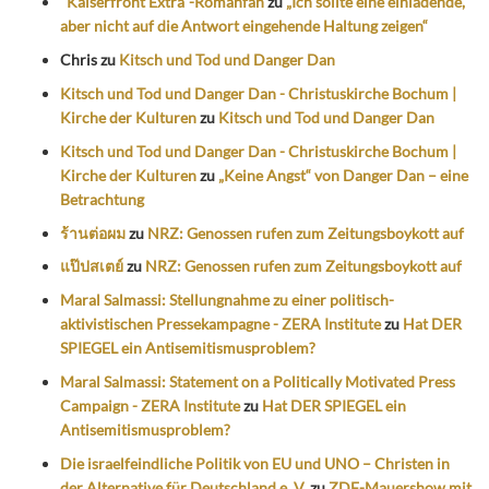
"Kaiserfront Extra"-Romanfan
zu
„Ich sollte eine einladende,
aber nicht auf die Antwort eingehende Haltung zeigen“
Chris
zu
Kitsch und Tod und Danger Dan
Kitsch und Tod und Danger Dan - Christuskirche Bochum |
Kirche der Kulturen
zu
Kitsch und Tod und Danger Dan
Kitsch und Tod und Danger Dan - Christuskirche Bochum |
Kirche der Kulturen
zu
„Keine Angst“ von Danger Dan – eine
Betrachtung
ร้านต่อผม
zu
NRZ: Genossen rufen zum Zeitungsboykott auf
แป๊ปสเตย์
zu
NRZ: Genossen rufen zum Zeitungsboykott auf
Maral Salmassi: Stellungnahme zu einer politisch-
aktivistischen Pressekampagne - ZERA Institute
zu
Hat DER
SPIEGEL ein Antisemitismusproblem?
Maral Salmassi: Statement on a Politically Motivated Press
Campaign - ZERA Institute
zu
Hat DER SPIEGEL ein
Antisemitismusproblem?
Die israelfeindliche Politik von EU und UNO – Christen in
der Alternative für Deutschland e. V.
zu
ZDF-Mauershow mit