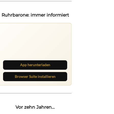
Ruhrbarone: immer informiert
Ruhrbarone auf allen Geräten
Lies unterwegs weiter, speichere
Beiträge und behalte neue Texte
direkt im Browser im Blick.
App herunterladen
Browser Suite installieren
Vor zehn Jahren...