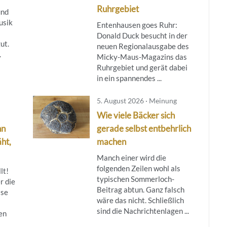
Ruhrgebiet
und
usik
Entenhausen goes Ruhr:
Donald Duck besucht in der
ut.
neuen Regionalausgabe des
.
Micky‑Maus‑Magazins das
Ruhrgebiet und gerät dabei
in ein spannendes ...
5. August 2026 · Meinung
Wie viele Bäcker sich
nn
gerade selbst entbehrlich
ht,
machen
Manch einer wird die
folgenden Zeilen wohl als
lt!
typischen Sommerloch-
r die
Beitrag abtun. Ganz falsch
ise
wäre das nicht. Schließlich
sind die Nachrichtenlagen ...
en