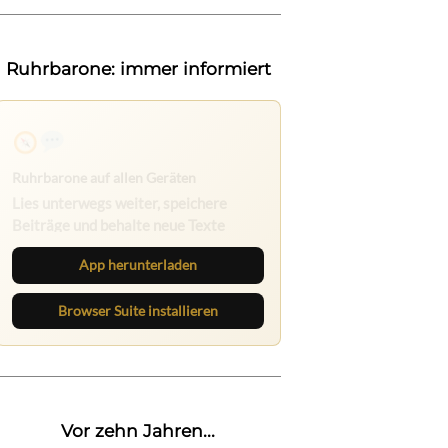
Ruhrbarone: immer informiert
Ruhrbarone auf allen Geräten
Lies unterwegs weiter, speichere
Beiträge und behalte neue Texte
direkt im Browser im Blick.
App herunterladen
Browser Suite installieren
Vor zehn Jahren...