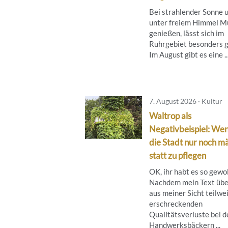
Bei strahlender Sonne 
unter freiem Himmel M
genießen, lässt sich im
Ruhrgebiet besonders g
Im August gibt es eine ..
7. August 2026 · Kultur
Waltrop als
Negativbeispiel: We
die Stadt nur noch mä
statt zu pflegen
OK, ihr habt es so gewol
Nachdem mein Text übe
aus meiner Sicht teilwe
erschreckenden
Qualitätsverluste bei d
Handwerksbäckern ...