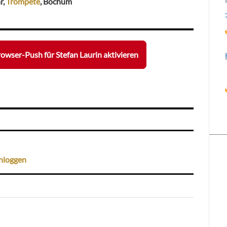
r,
Trompete
, Bochum
owser-Push für Stefan Laurin aktivieren
nloggen