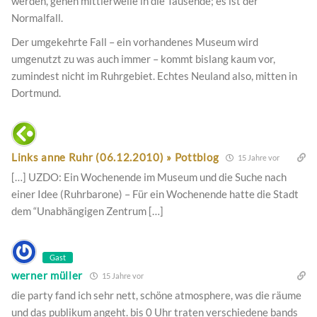
werden, gehen mittlerweile in die Tausende; es ist der
Normalfall.
Der umgekehrte Fall – ein vorhandenes Museum wird
umgenutzt zu was auch immer – kommt bislang kaum vor,
zumindest nicht im Ruhrgebiet. Echtes Neuland also, mitten in
Dortmund.
Links anne Ruhr (06.12.2010) » Pottblog
15 Jahre vor
[…] UZDO: Ein Wochenende im Museum und die Suche nach
einer Idee (Ruhrbarone) – Für ein Wochenende hatte die Stadt
dem “Unabhängigen Zentrum […]
Gast
werner müller
15 Jahre vor
die party fand ich sehr nett, schöne atmosphere, was die räume
und das publikum angeht. bis 0 Uhr traten verschiedene bands