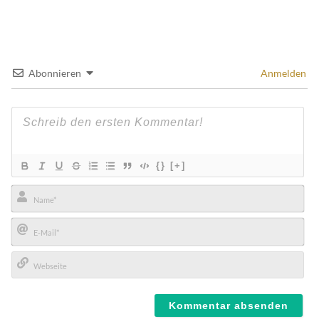
Abonnieren
Anmelden
{}
[+]
Name*
E-
Mail*
Webseite