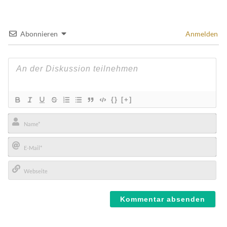
Abonnieren
Anmelden
{}
[+]
Name*
E-
Mail*
Webseite