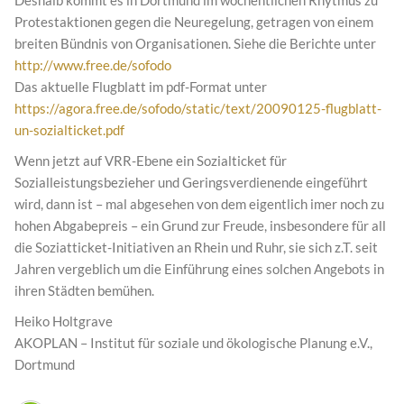
Deshalb kommt es in Dortmund im wöchentlichen Rhytmus zu
Protestaktionen gegen die Neuregelung, getragen von einem
breiten Bündnis von Organisationen. Siehe die Berichte unter
http://www.free.de/sofodo
Das aktuelle Flugblatt im pdf-Format unter
https://agora.free.de/sofodo/static/text/20090125-flugblatt-
un-sozialticket.pdf
Wenn jetzt auf VRR-Ebene ein Sozialticket für
Sozialleistungsbezieher und Geringsverdienende eingeführt
wird, dann ist – mal abgesehen von dem eigentlich imer noch zu
hohen Abgabepreis – ein Grund zur Freude, insbesondere für all
die Soziatticket-Initiativen an Rhein und Ruhr, sie sich z.T. seit
Jahren vergeblich um die Einführung eines solchen Angebots in
ihren Städten bemühen.
Heiko Holtgrave
AKOPLAN – Institut für soziale und ökologische Planung e.V.,
Dortmund