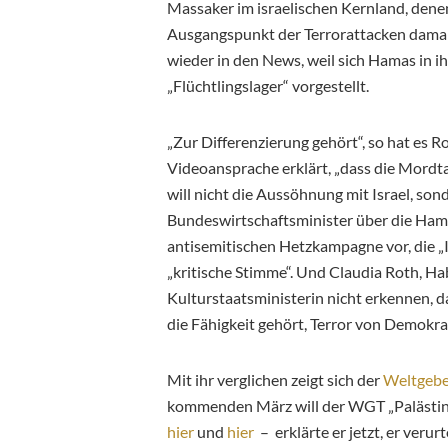
Massaker im israelischen Kernland, denen
Ausgangspunkt der Terrorattacken damals
wieder in den News, weil sich Hamas in i
„Flüchtlingslager“ vorgestellt.
„Zur Differenzierung gehört“, so hat es R
Videoansprache erklärt, „dass die Mord
will nicht die Aussöhnung mit Israel, son
Bundeswirtschaftsminister über die Hamas
antisemitischen Hetzkampagne vor, die „I
„kritische Stimme“. Und Claudia Roth, Hab
Kulturstaatsministerin nicht erkennen, d
die Fähigkeit gehört, Terror von Demokra
Mit ihr verglichen zeigt sich der
Weltgebe
kommenden März will der WGT „Palästina
hier
und
hier
– erklärte er jetzt, er veru