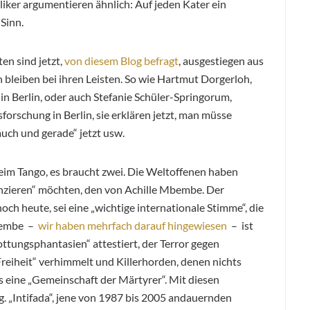
iker argumentieren ähnlich: Auf jeden Kater ein
 Sinn.
en sind jetzt,
von diesem Blog befragt
, ausgestiegen aus
n bleiben bei ihren Leisten. So wie Hartmut Dorgerloh,
 Berlin, oder auch Stefanie Schüler-Springorum,
orschung in Berlin, sie erklären jetzt, man müsse
„auch und gerade“ jetzt usw.
beim Tango, es braucht zwei. Die Weltoffenen haben
nzieren“ möchten, den von Achille Mbembe. Der
ch heute, sei eine „wichtige internationale Stimme“, die
Mbembe –
wir haben mehrfach darauf hingewiesen
– ist
ttungsphantasien“ attestiert, der Terror gegen
r Freiheit“ verhimmelt und Killerhorden, denen nichts
ls eine „Gemeinschaft der Märtyrer“. Mit diesen
. „Intifada“, jene von 1987 bis 2005 andauernden