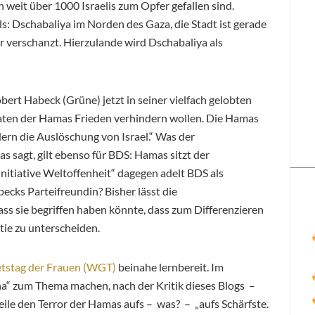
 weit über 1000 Israelis zum Opfer gefallen sind.
: Dschabaliya im Norden des Gaza, die Stadt ist gerade
hr verschanzt. Hierzulande wird Dschabaliya als
obert Habeck (Grüne) jetzt in seiner vielfach gelobten
taten der Hamas Frieden verhindern wollen. Die Hamas
dern die Auslöschung von Israel.“ Was der
 sagt, gilt ebenso für BDS: Hamas sitzt der
nitiative Weltoffenheit“ dagegen adelt BDS als
ecks Parteifreundin? Bisher lässt die
ass sie begriffen haben könnte, dass zum Differenzieren
tie zu unterscheiden.
tstag der Frauen (WGT)
beinahe lernbereit. Im
“ zum Thema machen, nach der Kritik dieses Blogs –
rteile den Terror der Hamas aufs – was? – „aufs Schärfste.