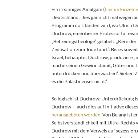
Ein irrsinniges Amalgam (
hier im Einzeln
Deutschland. Dies gar nicht mal wegen 
Programm dort landen wird, wo Ulrich Du
Duchrow, emeritierter Professor für evang
„Befreiungstheologe“ gelabelt. „Kern der T
Zivilisation zum Tode führt“. Bis es sowei
Israel, behauptet Duchrow, produziere „i
mache seinen Gewinn damit, Güter und D
unterdrücken und überwachen“. Sieben Zei
es die Palästinenser nicht.“
So logisch ist Duchrow: Unterdrückung ist
Duchrow – auch dies auf Initiative diese
herausgebeten worden.
Von Belang ist er h
Selbstverständlichkeit mit Ultra-Rechts 
Duchrow mit dem Verweis auf sezession.de