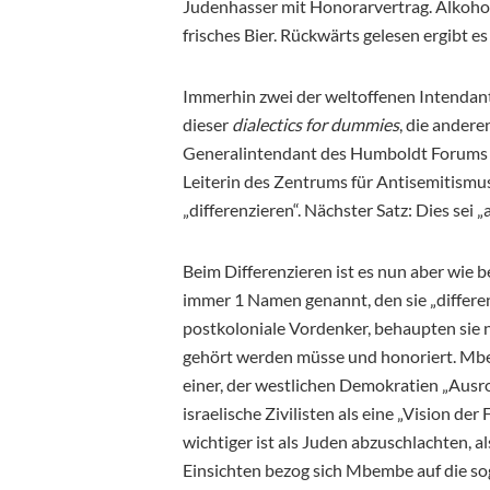
Judenhasser mit Honorarvertrag. Alkohol
frisches Bier. Rückwärts gelesen ergibt es
Immerhin zwei der weltoffenen Intendant
dieser
dialectics for dummies
, die andere
Generalintendant des Humboldt Forums in
Leiterin des Zentrums für Antisemitismusf
„differenzieren“. Nächster Satz: Dies sei 
Beim Differenzieren ist es nun aber wie 
immer 1 Namen genannt, den sie „differe
postkoloniale Vordenker, behaupten sie no
gehört werden müsse und honoriert. 
einer, der westlichen Demokratien „Ausro
israelische Zivilisten als eine „Vision de
wichtiger ist als Juden abzuschlachten, a
Einsichten bezog sich Mbembe auf die sog