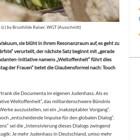
c) by Brunhilde Raiser, WGT (Ausschnitt)
Vakuum, sie blüht in ihrem Resonanzraum auf, es geht zu
rfste“ verurteilt, der nächste Satz beginnt mit „gerade
tendanten-Initiative namens „Weltoffenheit“ führt dies
tstag der Frauen“ betet die Glaubensformel nach: Touch
rtrank die Documenta im eigenen Judenhass. Als es
tiative Weltoffenheit“, das milliardenschwere Bündnis
Werke auszustellen, sei ein „inakzeptabler Vorgang“.
ch „entscheidende Impulse für den globalen Dialog“.
ns“ sei die „Intensivierung dieses Dialogs zwingend
 Logik: Je mehr Judenhass in Deutschland, umso mehr