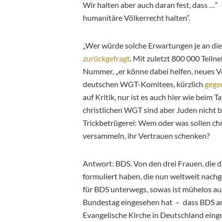
Wir halten aber auch daran fest, dass …“ 
humanitäre Völkerrecht halten“.
„Wer würde solche Erwartungen je an die
zurückgefragt
. Mit zuletzt 800 000 Teiln
Nummer, „er könne dabei helfen, neues Ve
deutschen WGT-Komitees, kürzlich
gege
auf Kritik, nur ist es auch hier wie beim
christlichen WGT sind aber Juden nicht b
Trickbetrügerei: Wem oder was sollen chr
versammeln, ihr Vertrauen schenken?
Antwort: BDS. Von den drei Frauen, die d
formuliert haben, die nun weltweit nachg
für BDS unterwegs, sowas ist mühelos a
Bundestag eingesehen hat – dass BDS ant
Evangelische Kirche in Deutschland eing