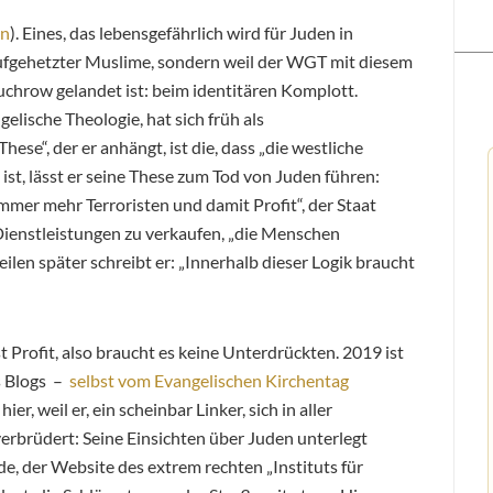
en
). Eines, das lebensgefährlich wird für Juden in
aufgehetzter Muslime, sondern weil der WGT mit diesem
chrow gelandet ist: beim identitären Komplott.
elische Theologie, hat sich früh als
hese“, der er anhängt, ist die, dass „die westliche
t ist, lässt er seine These zum Tod von Juden führen:
mmer mehr Terroristen und damit Profit“, der Staat
ienstleistungen zu verkaufen, „die Menschen
len später schreibt er: „Innerhalb dieser Logik braucht
 Profit, also braucht es keine Unterdrückten. 2019 ist
s Blogs –
selbst vom Evangelischen Kirchentag
ier, weil er, ein scheinbar Linker, sich in aller
verbrüdert: Seine Einsichten über Juden unterlegt
, der Website des extrem rechten „Instituts für