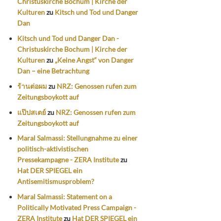
Christuskirche Bochum | Kirche der
Kulturen
zu
Kitsch und Tod und Danger
Dan
Kitsch und Tod und Danger Dan -
Christuskirche Bochum | Kirche der
Kulturen
zu
„Keine Angst“ von Danger
Dan – eine Betrachtung
ร้านต่อผม
zu
NRZ: Genossen rufen zum
Zeitungsboykott auf
แป๊ปสเตย์
zu
NRZ: Genossen rufen zum
Zeitungsboykott auf
Maral Salmassi: Stellungnahme zu einer
politisch-aktivistischen
Pressekampagne - ZERA Institute
zu
Hat DER SPIEGEL ein
Antisemitismusproblem?
Maral Salmassi: Statement on a
Politically Motivated Press Campaign -
ZERA Institute
zu
Hat DER SPIEGEL ein