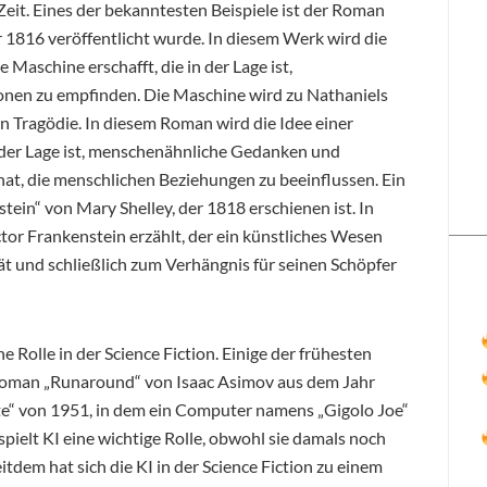
Zeit. Eines der bekanntesten Beispiele ist der Roman
 1816 veröffentlicht wurde. In diesem Werk wird die
 Maschine erschafft, die in der Lage ist,
en zu empfinden. Die Maschine wird zu Nathaniels
 in Tragödie. In diesem Roman wird die Idee einer
in der Lage ist, menschenähnliche Gedanken und
t, die menschlichen Beziehungen zu beeinflussen. Ein
tein“ von Mary Shelley, der 1818 erschienen ist. In
tor Frankenstein erzählt, der ein künstliches Wesen
rät und schließlich zum Verhängnis für seinen Schöpfer
ne Rolle in der Science Fiction. Einige der frühesten
Roman „Runaround“ von Isaac Asimov aus dem Jahr
te“ von 1951, in dem ein Computer namens „Gigolo Joe“
spielt KI eine wichtige Rolle, obwohl sie damals noch
itdem hat sich die KI in der Science Fiction zu einem