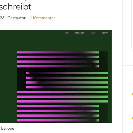
schreibt
023
| Gastautor
1 Kommentar
hrbarone