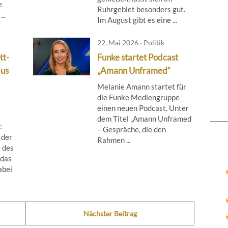
e
Ruhrgebiet besonders gut.
..
Im August gibt es eine ...
22. Mai 2026 · Politik
tt-
Funke startet Podcast
aus
„Amann Unframed“
Melanie Amann startet für
die Funke Mediengruppe
einen neuen Podcast. Unter
dem Titel „Amann Unframed
:
– Gespräche, die den
 der
Rahmen ...
 des
das
abei
Nächster Beitrag