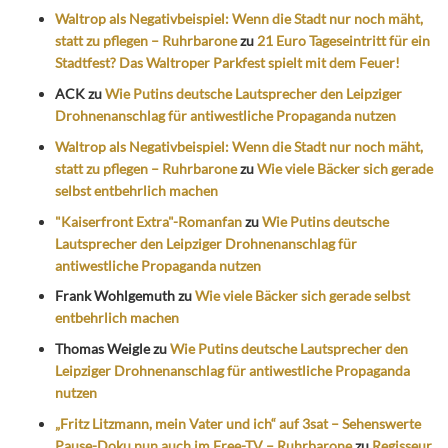
Waltrop als Negativbeispiel: Wenn die Stadt nur noch mäht,
statt zu pflegen – Ruhrbarone
zu
21 Euro Tageseintritt für ein
Stadtfest? Das Waltroper Parkfest spielt mit dem Feuer!
ACK
zu
Wie Putins deutsche Lautsprecher den Leipziger
Drohnenanschlag für antiwestliche Propaganda nutzen
Waltrop als Negativbeispiel: Wenn die Stadt nur noch mäht,
statt zu pflegen – Ruhrbarone
zu
Wie viele Bäcker sich gerade
selbst entbehrlich machen
"Kaiserfront Extra"-Romanfan
zu
Wie Putins deutsche
Lautsprecher den Leipziger Drohnenanschlag für
antiwestliche Propaganda nutzen
Frank Wohlgemuth
zu
Wie viele Bäcker sich gerade selbst
entbehrlich machen
Thomas Weigle
zu
Wie Putins deutsche Lautsprecher den
Leipziger Drohnenanschlag für antiwestliche Propaganda
nutzen
„Fritz Litzmann, mein Vater und ich“ auf 3sat – Sehenswerte
Pause-Doku nun auch im Free-TV – Ruhrbarone
zu
Regisseur