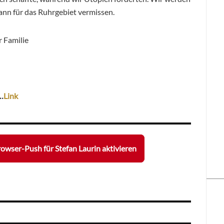
nn für das Ruhrgebiet vermissen.
r Familie
…
Link
owser-Push für Stefan Laurin aktivieren