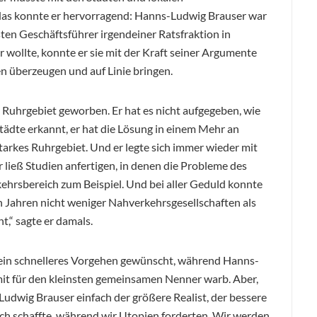
 das konnte er hervorragend: Hanns-Ludwig Brauser war
ten Geschäftsführer irgendeiner Ratsfraktion in
 wollte, konnte er sie mit der Kraft seiner Argumente
en überzeugen und auf Linie bringen.
Ruhrgebiet geworben. Er hat es nicht aufgegeben, wie
Städte erkannt, er hat die Lösung in einem Mehr an
arkes Ruhrgebiet. Und er legte sich immer wieder mit
ließ Studien anfertigen, in denen die Probleme des
ehrsbereich zum Beispiel. Und bei aller Geduld konnte
n Jahren nicht weniger Nahverkehrsgesellschaften als
t,“ sagte er damals.
 ein schnelleres Vorgehen gewünscht, während Hanns-
it für den kleinsten gemeinsamen Nenner warb. Aber,
-Ludwig Brauser einfach der größere Realist, der bessere
uch schaffte, während wir Utopien forderten. Wir werden