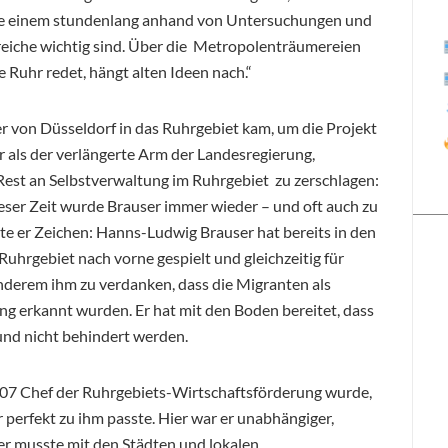
te einem stundenlang anhand von Untersuchungen und
reiche wichtig sind. Über die Metropolenträumereien
 Ruhr redet, hängt alten Ideen nach.“
er von Düsseldorf in das Ruhrgebiet kam, um die Projekt
als der verlängerte Arm der Landesregierung,
Rest an Selbstverwaltung im Ruhrgebiet zu zerschlagen:
ser Zeit wurde Brauser immer wieder – und oft auch zu
zte er Zeichen: Hanns-Ludwig Brauser hat bereits in den
hrgebiet nach vorne gespielt und gleichzeitig für
nderem ihm zu verdanken, dass die Migranten als
ng erkannt wurden. Er hat mit den Boden bereitet, dass
und nicht behindert werden.
2007 Chef der Ruhrgebiets-Wirtschaftsförderung wurde,
er perfekt zu ihm passte. Hier war er unabhängiger,
er musste mit den Städten und lokalen