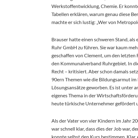
Werkstoffentwicklung, Chemie. Er konn
Tabellen erklären, warum genau diese Be
machte er sich lustig: „Wer von Metropole
Brauser hatte einen schweren Stand, als 
Ruhr GmbH zu führen. Sie war kaum mehr 
geschaffen von Clement, um den letzten 
den Kommunalverband Ruhrgebiet. In die
Recht – kritisiert. Aber schon damals set
90ern Themen wie die Bildungsarmut im Ru
Lösungsansätze geworben. Es ist unter a
eigenes Thema in der Wirtschaftsförderu
heute türkische Unternehmer gefördert 
Als der Vater von vier Kindern im Jahr 
war schnell klar, dass dies der Job war, d
konnte selbst den Kurs bestimmen. Klar, 