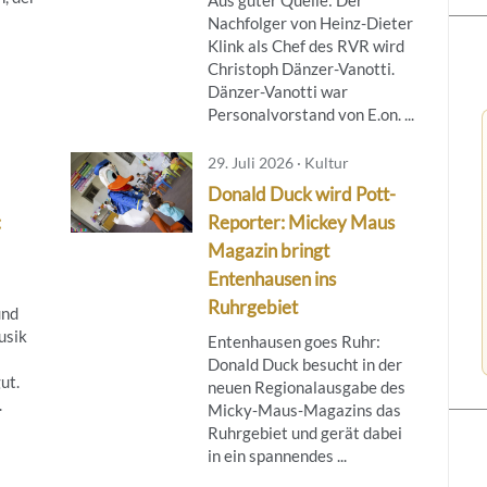
Nachfolger von Heinz-Dieter
Klink als Chef des RVR wird
Christoph Dänzer-Vanotti.
Dänzer-Vanotti war
Personalvorstand von E.on. ...
29. Juli 2026 · Kultur
Donald Duck wird Pott-
:
Reporter: Mickey Maus
Magazin bringt
Entenhausen ins
Ruhrgebiet
und
usik
Entenhausen goes Ruhr:
Donald Duck besucht in der
ut.
neuen Regionalausgabe des
.
Micky‑Maus‑Magazins das
Ruhrgebiet und gerät dabei
in ein spannendes ...