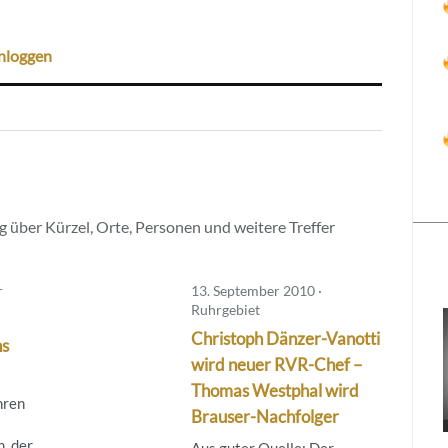
nloggen
 über Kürzel, Orte, Personen und weitere Treffer
r
13. September 2010 ·
Ruhrgebiet
Christoph Dänzer-Vanotti
ns
wird neuer RVR-Chef –
Thomas Westphal wird
hren
Brauser-Nachfolger
, der
Aus guter Quelle: Der