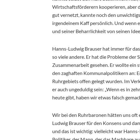
Wirtschaftsförderern kooperieren, aber
gut vernetzt, kannte noch den unwichtigs
irgendeinem Kaff persönlich. Und wenn er
und seiner Beharrlichkeit von seinen Ide
Hanns-Ludwig Brauser hat immer für das 
so viele andere. Er hat die Probleme der 
Zusammenarbeit gesehen. Er wollte ein st
den zaghaften Kommunalpolitikern an: Er 
Ruhrgebiets offen gelegt wurden. Im Verk
er auch ungeduldig sein: „Wenn es in zeh
heute gibt, haben wir etwas falsch gemach
Wir bei den Ruhrbaronen hätten uns oft
Ludwig Brauser für den Konsens und dam
und das ist wichtig: vielleicht war Hanns
Politiker, der Mann, der das Machbare a