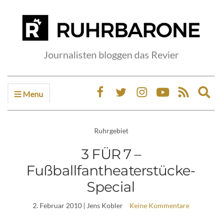
Journalisten bloggen das Revier
Menu
Ex
sea
fo
Ruhrgebiet
3 FÜR 7 –
Fußballfantheaterstücke-
Special
2. Februar 2010
| Jens Kobler
Keine Kommentare