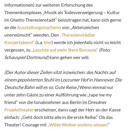
Informationen) zur weiteren Erforschung des
Themenkomplexes „Musik als Todesverweigerung – Kultur
im Ghetto Theresienstadt“ beizutragen hat, kann sich gerne
an die
Ausstellungsmacherin
von „Aktenzeichen
unerwünscht“ wenden. Den
„Theresienstädter
Konzertabend“
(s.a.
hier
) werde ich jedenfalls nicht so leicht
vergessen, zu
„Leuchte auf mein Stern Borussia“
(Foto:
Schauspiel Dortmund)
kann gehen wer will.
(Der Autor dieser Zeilen sitzt inzwischen: des Nachts auf
einem gepolsterten Stuhl im Loccumer Hof in Hannover. Die
Deutsche Bahn will es so. Gute Reise.)
Wenn einmal nur
unter zehn Gäste zu einer Aufführung wie „rape me my
friend“ von die tonabnehmer aus Berlin im Dresdner
Projekttheater
erscheinen, dann sagt der Herr an der Kasse
einfach: „Geht doch bitte alle in die erste Reihe.“ Ob das
Theater! Courage mit
„Wilde Weiber wollens wissen!“