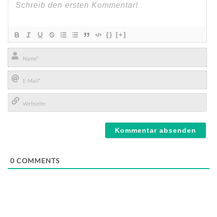
{}
[+]
Name*
E-
Mail*
Webseite
0
COMMENTS