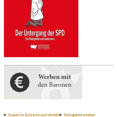
Events im Ruhrpott und Umfeld
Ruhrgebiet erleben