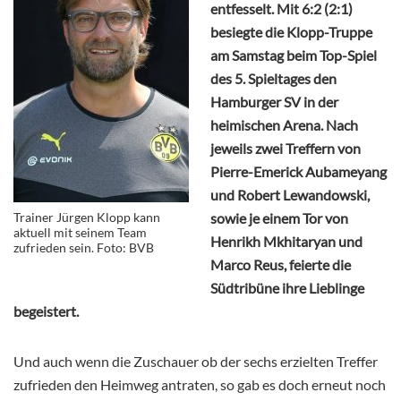
entfesselt. Mit 6:2 (2:1)
besiegte die Klopp-Truppe
am Samstag beim Top-Spiel
des 5. Spieltages den
Hamburger SV in der
heimischen Arena. Nach
jeweils zwei Treffern von
Pierre-Emerick Aubameyang
und Robert Lewandowski,
Trainer Jürgen Klopp kann
sowie je einem Tor von
aktuell mit seinem Team
Henrikh Mkhitaryan und
zufrieden sein. Foto: BVB
Marco Reus, feierte die
Südtribüne ihre Lieblinge
begeistert.
Und auch wenn die Zuschauer ob der sechs erzielten Treffer
zufrieden den Heimweg antraten, so gab es doch erneut noch