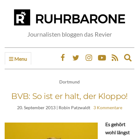
Journalisten bloggen das Revier
Menu
Ex
sea
fo
Dortmund
BVB: So ist er halt, der Kloppo!
20. September 2013
| Robin Patzwaldt
3 Kommentare
Es gehört
wohl längst