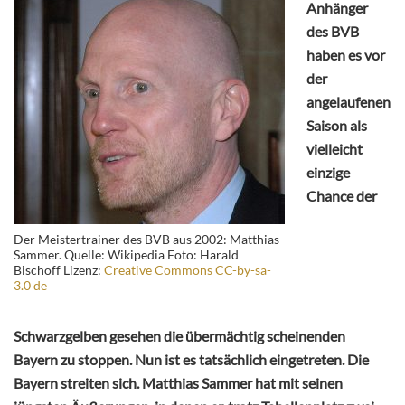
Anhänger
des BVB
haben es vor
der
angelaufenen
Saison als
vielleicht
einzige
Chance der
Der Meistertrainer des BVB aus 2002: Matthias
Sammer. Quelle: Wikipedia Foto: Harald
Bischoff Lizenz:
Creative Commons CC-by-sa-
3.0 de
Schwarzgelben gesehen die übermächtig scheinenden
Bayern zu stoppen. Nun ist es tatsächlich eingetreten. Die
Bayern streiten sich. Matthias Sammer hat mit seinen