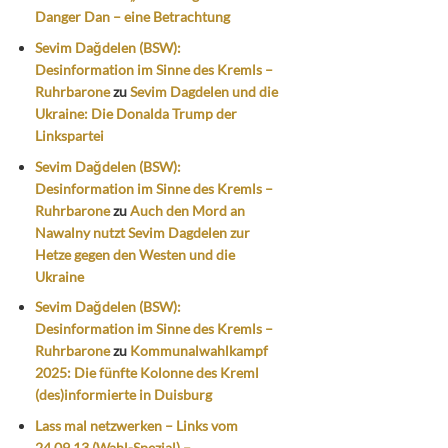
Danger Dan – eine Betrachtung
Sevim Dağdelen (BSW):
Desinformation im Sinne des Kremls –
Ruhrbarone
zu
Sevim Dagdelen und die
Ukraine: Die Donalda Trump der
Linkspartei
Sevim Dağdelen (BSW):
Desinformation im Sinne des Kremls –
Ruhrbarone
zu
Auch den Mord an
Nawalny nutzt Sevim Dagdelen zur
Hetze gegen den Westen und die
Ukraine
Sevim Dağdelen (BSW):
Desinformation im Sinne des Kremls –
Ruhrbarone
zu
Kommunalwahlkampf
2025: Die fünfte Kolonne des Kreml
(des)informierte in Duisburg
Lass mal netzwerken – Links vom
24.09.13 (Wahl-Spezial) –