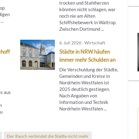
trocken und Stahlherzen
rop
könnten nicht schlagen, war
digen
noch nie am Alten
..
Schiffshebewerk in Waltrop.
Zwischen Dortmund ...
6. Juli 2026 · Wirtschaft
ehoff
Städte in NRW häufen
immer mehr Schulden an
Die Verschuldung der Städte,
Gemeinden und Kreise in
Nordrhein-Westfalen ist
2025 deutlich gestiegen.
es aus
Nach Angaben von
Information und Technik
n
Nordrhein-Westfalen ...
zu
Der Rauch verbindet die Städte nicht mehr