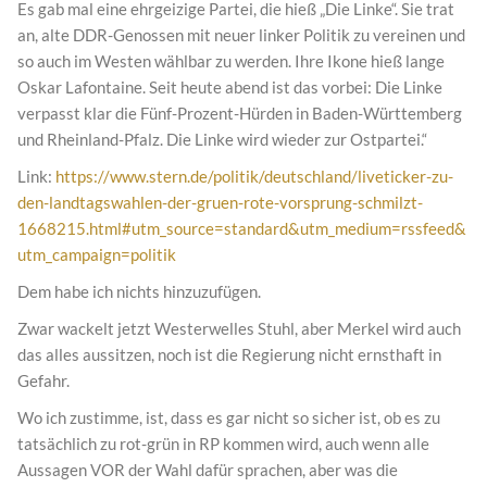
Es gab mal eine ehrgeizige Partei, die hieß „Die Linke“. Sie trat
an, alte DDR-Genossen mit neuer linker Politik zu vereinen und
so auch im Westen wählbar zu werden. Ihre Ikone hieß lange
Oskar Lafontaine. Seit heute abend ist das vorbei: Die Linke
verpasst klar die Fünf-Prozent-Hürden in Baden-Württemberg
und Rheinland-Pfalz. Die Linke wird wieder zur Ostpartei.“
Link:
https://www.stern.de/politik/deutschland/liveticker-zu-
den-landtagswahlen-der-gruen-rote-vorsprung-schmilzt-
1668215.html#utm_source=standard&utm_medium=rssfeed&
utm_campaign=politik
Dem habe ich nichts hinzuzufügen.
Zwar wackelt jetzt Westerwelles Stuhl, aber Merkel wird auch
das alles aussitzen, noch ist die Regierung nicht ernsthaft in
Gefahr.
Wo ich zustimme, ist, dass es gar nicht so sicher ist, ob es zu
tatsächlich zu rot-grün in RP kommen wird, auch wenn alle
Aussagen VOR der Wahl dafür sprachen, aber was die