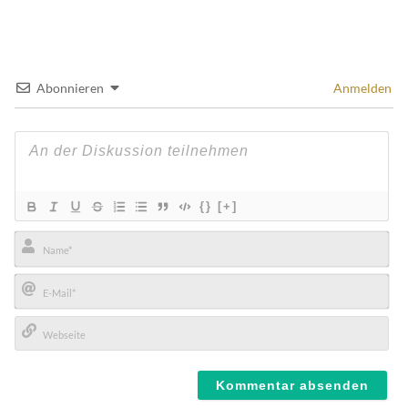
Abonnieren
Anmelden
{}
[+]
Name*
E-
Mail*
Webseite