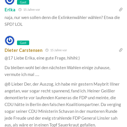
Gast
Erika
15 Jahre vor
naja, nur wen sollen denn die Exlinkenwähler wählen? Etwa die
SPD? LOL
Gast
Dieter Carstensen
15 Jahre vor
@17 Liebe Erika, eine gute Frage, hihihi:)
Da bleiben wohl bei den nächsten Wahlen einige zuhause,
vermute ich mal ….
@8 Lieber Der, der Auszog, ich habe mir gestern Maybrit Illner
angetan, war sogar recht spannend, fand ich. Heiner Geißler
demontierte vor laufenden Kameras die FDP und meinte, die
CDU hätte in Berlin den falschen Koalitionspartner. Da verging
sogar seiner CDU Ministerin Schavan in der munteren Runde
jede Freude und der ewig strahlende FDP General Linsler sah
aus, als wäre er in einen Topf Sauerkraut gefallen.