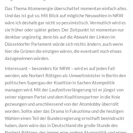
Das Thema Atomenergie überschattet momentan einfach alles.
Und das ist gut so. Mit Blick auf mögliche Neuwahlen in NRW
wäre ich deshalb gar nicht so pessimistisch. Vermutlich wird es
sie früher oder später geben. Der Zeitpunkt ist momentan nur
denkbar ungünstig, denn bis auf die Abwahl der Linken im
Düsseldorfer Parlament würde sich nichts ändern, auch wenn
hier die Grünen die einzigen wären, die eventuell noch etwas
dazugewinnen würden.
Interessant – besonders für NRW – wird es auf jeden Fall
werden, wie Norbert Röttgen als Umweltminister in Berlin den
politischen Supergau der Koalition in Sachen Atompolitik
managen wird. Mit der Laufzeitverlängerung ist er jüngst von
seiner eigenen Partei und dem Koalitionspartner in die Knie
gezwungen und anschliessend von der Atomlobby überrollt
worden. Sollte aber das Drama in Fukushima und die heutigen
Wahlen einen Teil der Bundesregierung ernsthaft beeindruckt
haben, dann wäre das in Deutschland die große Stunde des
Norbert Röttgen, der immer eine andere Atompolitik und einen