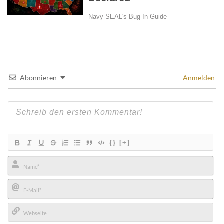
Abonnieren
Anmelden
{}
[+]
Name*
E-
Mail*