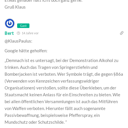
Etwas genauer hätt ich’s doch ganz gerne.
Gruß Klaus
Gast
Bert
14 Jahre vor
@KlausPaulus:
Google hätte geholfen:
„Demnach ist es untersagt, bei der Demonstration Alkohol zu
trinken. Auch das Tragen von Springerstiefeln und
Bomberjacken ist verboten. Wer Symbole trägt, die gegen §86a
(Verwenden von Kennzeichen verfassungswidriger
Organisationen) verstoßen, sollte diese Überkleben, um der
Staatsmacht keinen Anlass für ein Einschreiten zu bieten. Wie
bei allen öffentlichen Versammlungen ist auch das Mitführen
von Waffen verboten. Hierunter fällt auch sogenannte
Passivbewaffnung, beispielsweise Pfefferspray, ein
Mundschutz oder Schutzschilde. “