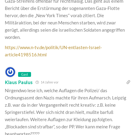
Gaza-Streifens offenbar für rechtmäßig. Das geht aus einem
Bericht über die Erstürmung der sogenannten Gaza-Flotte
hervor, den die „New York Times“ vorab zitiert. Die
Militäraktion, bei der neun Menschen starben, wird zwar
gerügt, allerdings seien die israelischen Soldaten angegriffen
worden.
https://www.n-tv.de/politik/UN-entlasten-Israel-
article4198516.html
Gast
Klaus Paulus
14 Jahre vor
Nirgendwo lese ich, welche Auflagen die Polizei/ das
Ordnungsasmt den Nazis machte für ihren Aufmarsch. Leipzig
z.B. war da in der Vergangenheit recht kreativ: z.B. keine
Springerstiefel. Wer sich nicht dran hielt, mußte barfuß
weierlaufen. Weitere Auflagen zur Kleidung pp.folgten.
„Blockaden sind strafbar“, so der PP. Wer kann meine Frage
beantworten?????