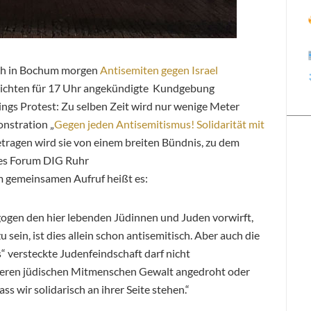
uch in Bochum morgen
Antisemiten gegen Israel
richten für 17 Uhr angekündigte Kundgebung
rdings Protest: Zu selben Zeit wird nur wenige Meter
onstration „
Gegen jeden Antisemitismus! Solidarität mit
Getragen wird sie von einem breiten Bündnis, zu dem
es Forum DIG Ruhr
m gemeinsamen Aufruf heißt es:
ogen den hier lebenden Jüdinnen und Juden vorwirft,
zu sein, ist dies allein schon antisemitisch. Aber auch die
s“ versteckte Judenfeindschaft darf nicht
eren jüdischen Mitmenschen Gewalt angedroht oder
ss wir solidarisch an ihrer Seite stehen.“