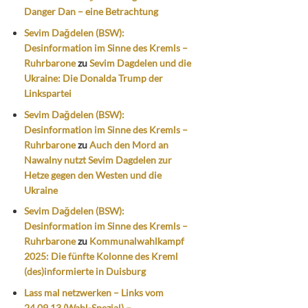
Danger Dan – eine Betrachtung
Sevim Dağdelen (BSW):
Desinformation im Sinne des Kremls –
Ruhrbarone
zu
Sevim Dagdelen und die
Ukraine: Die Donalda Trump der
Linkspartei
Sevim Dağdelen (BSW):
Desinformation im Sinne des Kremls –
Ruhrbarone
zu
Auch den Mord an
Nawalny nutzt Sevim Dagdelen zur
Hetze gegen den Westen und die
Ukraine
Sevim Dağdelen (BSW):
Desinformation im Sinne des Kremls –
Ruhrbarone
zu
Kommunalwahlkampf
2025: Die fünfte Kolonne des Kreml
(des)informierte in Duisburg
Lass mal netzwerken – Links vom
24.09.13 (Wahl-Spezial) –