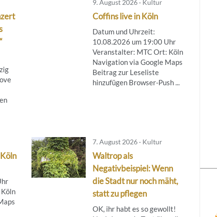
9. August 2026 · Kultur
zert
Coffins live in Köln
s
Datum und Uhrzeit:
“
10.08.2026 um 19:00 Uhr
Veranstalter: MTC Ort: Köln
Navigation via Google Maps
zig
Beitrag zur Leseliste
Love
hinzufügen Browser-Push ...
hen
7. August 2026 · Kultur
 Köln
Waltrop als
Negativbeispiel: Wenn
die Stadt nur noch mäht,
Uhr
 Köln
statt zu pflegen
 Maps
OK, ihr habt es so gewollt!