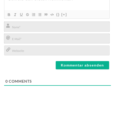
{}
[+]
Name*
E-
Mail*
Webseite
0
COMMENTS