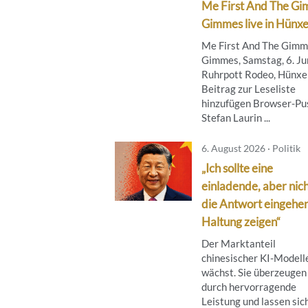
Me First And The G
Gimmes live in Hünx
Me First And The Gim
Gimmes, Samstag, 6. Jun
Ruhrpott Rodeo, Hünxe
Beitrag zur Leseliste
hinzufügen Browser-Pus
Stefan Laurin ...
6. August 2026 · Politik
„Ich sollte eine
einladende, aber nich
die Antwort eingehe
Haltung zeigen“
Der Marktanteil
chinesischer KI-Modell
wächst. Sie überzeugen
durch hervorragende
Leistung und lassen sic