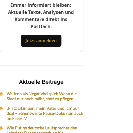
Immer informiert bleiben:
Aktuelle Texte, Analysen und
Kommentare direkt ins
Postfach.
Jetzt anmelden
Aktuelle Beiträge
Waltrop als Negativbeispiel: Wenn die
Stadt nur noch mäht, statt zu pflegen
„Fritz Litzmann, mein Vater und ich“ auf
3sat – Sehenswerte Pause-Doku nun auch
im Free-TV
Wie Putins deutsche Lautsprecher den
Leipziger Drohnenanschlag für