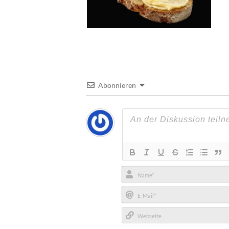
Abonnieren
Name*
E-
Mail*
Webseite