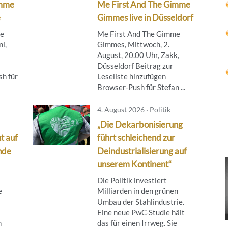
imme
Me First And The Gimme
e
Gimmes live in Düsseldorf
me
Me First And The Gimme
i,
Gimmes, Mittwoch, 2.
August, 20.00 Uhr, Zakk,
Düsseldorf Beitrag zur
h für
Leseliste hinzufügen
Browser-Push für Stefan ...
4. August 2026 · Politik
„Die Dekarbonisierung
t auf
führt schleichend zur
nde
Deindustrialisierung auf
unserem Kontinent“
Die Politik investiert
e
Milliarden in den grünen
Umbau der Stahlindustrie.
Eine neue PwC-Studie hält
h
das für einen Irrweg. Sie