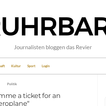
Journalisten bloggen das Revier
aft
Kultur
Sport
Login
Politik
mme a ticket for an
eroplane“