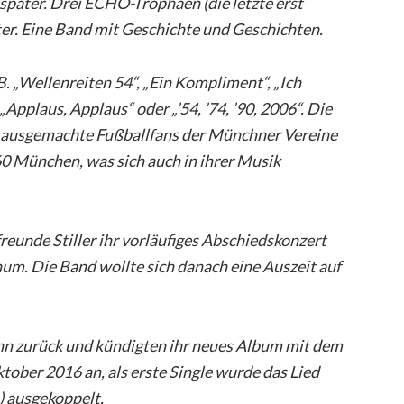
päter. Drei ECHO-Trophäen (die letzte erst
er. Eine Band mit Geschichte und Geschichten.
B. „Wellenreiten 54“, „Ein Kompliment“, „Ich
„Applaus, Applaus“ oder „’54, ’74, ’90, 2006“. Die
d ausgemachte Fußballfans der Münchner Vereine
 München, was sich auch in ihrer Musik
eunde Stiller ihr vorläufiges Abschiedskonzert
hum. Die Band wollte sich danach eine Auszeit auf
ann zurück und kündigten ihr neues Album mit dem
Oktober 2016 an, als erste Single wurde das Lied
) ausgekoppelt.