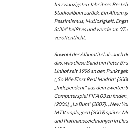
Im zwanzigsten Jahr ihres Besteh
Studioalbum zurück. Ein Album g
Pessimismus, Mutlosigkeit, Engsti
Stille“ heißt es und wurde am 07
veröffentlicht.
Sowohl der Albumtitel als auch d
das, was diese Band um Peter Bru
Linhof seit 1996 an den Punkt geb
(„So Wie Einst Real Madrid“ (2000
„Independent“ aus dem zweiten S
Computerspiel FIFA 03 zu finden.
(2006), „La Bum“ (2007), „New Yo
MTV unplugged (2009) später. Me
und Platinauszeichnungen in Deu