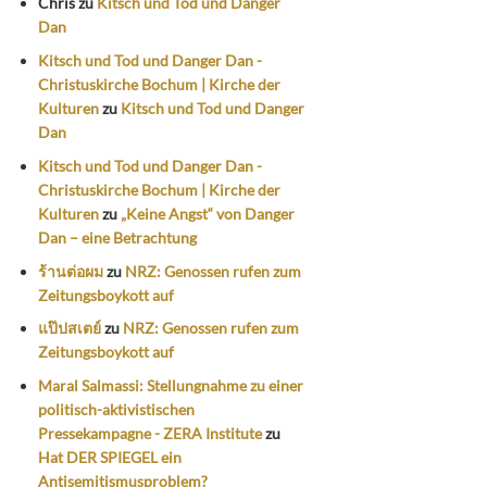
Chris
zu
Kitsch und Tod und Danger
Dan
Kitsch und Tod und Danger Dan -
Christuskirche Bochum | Kirche der
Kulturen
zu
Kitsch und Tod und Danger
Dan
Kitsch und Tod und Danger Dan -
Christuskirche Bochum | Kirche der
Kulturen
zu
„Keine Angst“ von Danger
Dan – eine Betrachtung
ร้านต่อผม
zu
NRZ: Genossen rufen zum
Zeitungsboykott auf
แป๊ปสเตย์
zu
NRZ: Genossen rufen zum
Zeitungsboykott auf
Maral Salmassi: Stellungnahme zu einer
politisch-aktivistischen
Pressekampagne - ZERA Institute
zu
Hat DER SPIEGEL ein
Antisemitismusproblem?