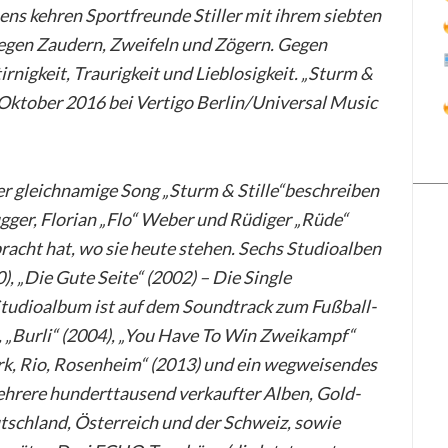
ens kehren Sportfreunde Stiller mit ihrem siebten
egen Zaudern, Zweifeln und Zögern. Gegen
rnigkeit, Traurigkeit und Lieblosigkeit. „Sturm &
. Oktober 2016 bei Vertigo Berlin/Universal Music
er gleichnamige Song „Sturm & Stille“beschreiben
gger, Florian „Flo“ Weber und Rüdiger „Rüde“
racht hat, wo sie heute stehen. Sechs Studioalben
), „Die Gute Seite“ (2002) – Die Single
tudioalbum ist auf dem Soundtrack zum Fußball-
, „Burli“ (2004), „You Have To Win Zweikampf“
rk, Rio, Rosenheim“ (2013) und ein wegweisendes
hrere hunderttausend verkaufter Alben, Gold-
tschland, Österreich und der Schweiz, sowie