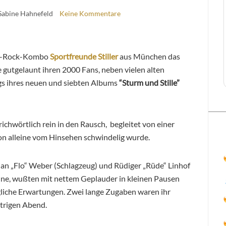
Sabine Hahnefeld
Keine Kommentare
die-Rock-Kombo
Sportfreunde Stiller
aus München das
 gutgelaunt ihren 2000 Fans, neben vielen alten
ngs ihres neuen und siebten Albums
“Sturm und Stille”
richwörtlich rein in den Rausch, begleitet von einer
on alleine vom Hinsehen schwindelig wurde.
ian „Flo“ Weber (Schlagzeug) und Rüdiger „Rüde“ Linhof
aune, wußten mit nettem Geplauder in kleinen Pausen
egliche Erwartungen. Zwei lange Zugaben waren ihr
strigen Abend.