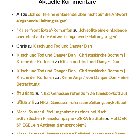
Aktuelle Kommentare
Alf
zu
„Ich sollte eine einladende, aber nicht auf die Antwort
eingehende Haltung zeigen“
"Kaiserfront Extra"-Romanfan
zu
„Ich sollte eine einladende,
aber nicht auf die Antwort eingehende Haltung zeigen“
Chris
zu
Kitsch und Tod und Danger Dan
Kitsch und Tod und Danger Dan - Christuskirche Bochum |
Kirche der Kulturen
zu
Kitsch und Tod und Danger Dan
Kitsch und Tod und Danger Dan - Christuskirche Bochum |
Kirche der Kulturen
zu
„Keine Angst“ von Danger Dan – eine
Betrachtung
ร้านต่อผม
zu
NRZ: Genossen rufen zum Zeitungsboykott auf
แป๊ปสเตย์
zu
NRZ: Genossen rufen zum Zeitungsboykott auf
Maral Salmassi: Stellungnahme zu einer politisch-
aktivistischen Pressekampagne - ZERA Institute
zu
Hat DER
SPIEGEL ein Antisemitismusproblem?
Maral Salmassi: Statement on a Politically Motivated Press