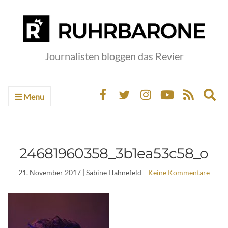
Journalisten bloggen das Revier
Menu
Ex
sea
fo
24681960358_3b1ea53c58_o
21. November 2017
| Sabine Hahnefeld
Keine Kommentare