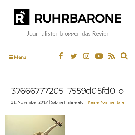
Journalisten bloggen das Revier
Menu
Ex
sea
fo
37666777205_7559d05fd0_o
21. November 2017
| Sabine Hahnefeld
Keine Kommentare