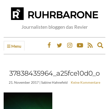
Journalisten bloggen das Revier
Menu
Ex
sea
fo
37838435964_a25fce10d0_o
21. November 2017
| Sabine Hahnefeld
Keine Kommentare