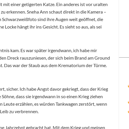
t mit einer getigerten Katze. Ein anderes ist vor uralten
t zu erkennen. Sneha Ann schaut direkt in die Kamera –
em Schwarzweißfoto sind ihre Augen weit geöffnet, die
e Locke hängt ihr ins Gesicht. Es sieht so aus, als sei
nntnis kam. Es war später irgendwann, ich habe mir
 den Dreck rauszuniesen, der sich beim Brand am Ground
nnt. Das war der Staub aus dem Krematorium der Türme.
, sicher. Ich habe Angst davor gekriegt, dass der Krieg
e Söhne, dass sie irgendwann in so einen Krieg ziehen
en Leute erzählen, es würden Tankwagen zerstört, wenn
Leib zu verbrennen.
gene Jahrzehnt gebracht hat. Mit dem Krieg und meinen