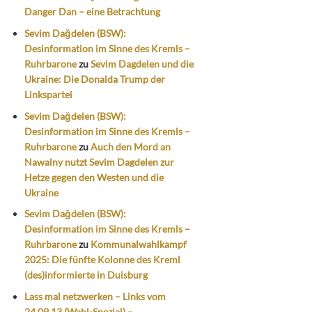
Danger Dan – eine Betrachtung
Sevim Dağdelen (BSW):
Desinformation im Sinne des Kremls –
Ruhrbarone
zu
Sevim Dagdelen und die
Ukraine: Die Donalda Trump der
Linkspartei
Sevim Dağdelen (BSW):
Desinformation im Sinne des Kremls –
Ruhrbarone
zu
Auch den Mord an
Nawalny nutzt Sevim Dagdelen zur
Hetze gegen den Westen und die
Ukraine
Sevim Dağdelen (BSW):
Desinformation im Sinne des Kremls –
Ruhrbarone
zu
Kommunalwahlkampf
2025: Die fünfte Kolonne des Kreml
(des)informierte in Duisburg
Lass mal netzwerken – Links vom
24.09.13 (Wahl-Spezial) –