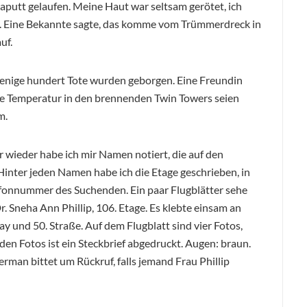
aputt gelaufen. Meine Haut war seltsam gerötet, ich
. Eine Bekannte sagte, das komme vom Trümmerdreck in
uf.
nige hundert Tote wurden geborgen. Eine Freundin
Die Temperatur in den brennenden Twin Towers seien
m.
 wieder habe ich mir Namen notiert, die auf den
 Hinter jeden Namen habe ich die Etage geschrieben, in
lefonnummer des Suchenden. Ein paar Flugblätter sehe
. Sneha Ann Phillip, 106. Etage. Es klebte einsam an
 und 50. Straße. Auf dem Flugblatt sind vier Fotos,
 den Fotos ist ein Steckbrief abgedruckt. Augen: braun.
erman bittet um Rückruf, falls jemand Frau Phillip