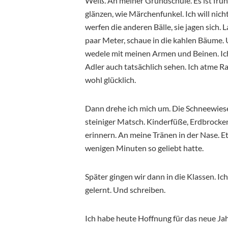
Weiß. An meiner Grundschule. Es ist früher
glänzen, wie Märchenfunkel. Ich will nich
werfen die anderen Bälle, sie jagen sich.
paar Meter, schaue in die kahlen Bäume.
wedele mit meinen Armen und Beinen. Ich 
Adler auch tatsächlich sehen. Ich atme Ra
wohl glücklich.
Dann drehe ich mich um. Die Schneewiese i
steiniger Matsch. Kinderfüße, Erdbrocken
erinnern. An meine Tränen in der Nase. Et
wenigen Minuten so geliebt hatte.
Später gingen wir dann in die Klassen. I
gelernt. Und schreiben.
Ich habe heute Hoffnung für das neue Jahr