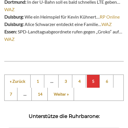
Dortmund:
In der U-Bahn soll es bald schnelles LTE geben…
WAZ
Duisburg:
Wie ein Heimspiel für Kevin Kühnert…
RP Online
Duisburg:
Alice Schwarzer entdeckt eine Familie…
WAZ
Essen:
SPD-Landtagsabgeordnete rufen gegen „Groko“ auf…
WAZ
« Zurück
1
…
3
4
5
6
7
…
14
Weiter »
Unterstütze die Ruhrbarone: