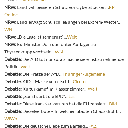
NRW:
Land will besseren Schutz vor Cyberattacken…
RP
Online
NRW:
Land erwägt Schulschließungen bei Extrem-Wetter…
WN
NRW:
„Die Lage ist sehr ernst“…
Welt
NRW:
Ex-Minister Duin darf unter Auflagen zu
Thyssenkrupp wechseln…
WN
Debatte:
Die AfD tut nur so, als mache sie ernst zu nehmende
Politik…
Welt
Debatte:
Die Fratze der AfD…
Thüringer Allgemeine
Debatte:
AfD – Maske verrutscht…
Cicero
Debatte:
Kulturkampf im Klassenzimmer…
Welt
Debatte:
„Sonst stirbt die SPD“…
taz
Debatte:
Diese Iran-Karikaturen hat die EU zensiert…
Bild
Debatte:
Dieselverbote – In welchen Städten Chaos droht…
WiWo
Debatte:
Die deutsche Liebe zum Bargeld…
FAZ