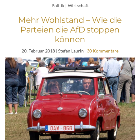
Politik
|
Wirtschaft
Mehr Wohlstand – Wie die
Parteien die AfD stoppen
können
20. Februar 2018
| Stefan Laurin
30 Kommentare