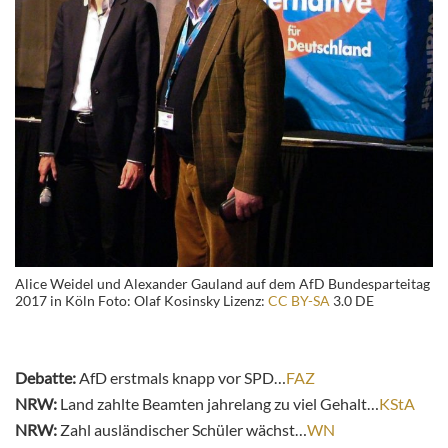
Alice Weidel und Alexander Gauland auf dem AfD Bundesparteitag
2017 in Köln Foto: Olaf Kosinsky Lizenz:
CC BY-SA
3.0 DE
Debatte:
AfD erstmals knapp vor SPD…
FAZ
NRW:
Land zahlte Beamten jahrelang zu viel Gehalt…
KStA
NRW:
Zahl ausländischer Schüler wächst…
WN