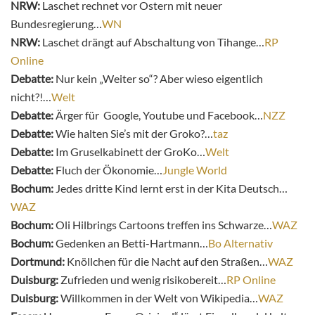
NRW:
Laschet rechnet vor Ostern mit neuer
Bundesregierung…
WN
NRW:
Laschet drängt auf Abschaltung von Tihange…
RP
Online
Debatte:
Nur kein „Weiter so“? Aber wieso eigentlich
nicht?!…
Welt
Debatte:
Ärger für Google, Youtube und Facebook…
NZZ
Debatte:
Wie halten Sie’s mit der Groko?…
taz
Debatte:
Im Gruselkabinett der GroKo…
Welt
Debatte:
Fluch der Ökonomie…
Jungle World
Bochum:
Jedes dritte Kind lernt erst in der Kita Deutsch…
WAZ
Bochum:
Oli Hilbrings Cartoons treffen ins Schwarze…
WAZ
Bochum:
Gedenken an Betti-Hartmann…
Bo Alternativ
Dortmund:
Knöllchen für die Nacht auf den Straßen…
WAZ
Duisburg:
Zufrieden und wenig risikobereit…
RP Online
Duisburg:
Willkommen in der Welt von Wikipedia…
WAZ