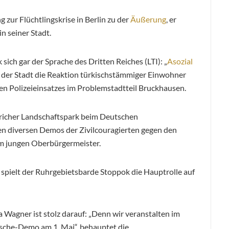
g zur Flüchtlingskrise in Berlin zu der
Äußerung
, er
n seiner Stadt.
ich gar der Sprache des Dritten Reiches (LTI): „
Asozial
er der Stadt die Reaktion türkischstämmiger Einwohner
en Polizeieinsatzes im Problemstadtteil Bruckhausen.
ericher Landschaftspark beim Deutschen
en diversen Demos der Zivilcouragierten gegen den
m jungen Oberbürgermeister.
spielt der Ruhrgebietsbarde Stoppok die Hauptrolle auf
 Wagner ist stolz darauf: „Denn wir veranstalten im
ische-Demo am 1. Mai“, behauptet die