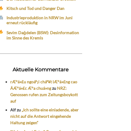
Kitsch und Tod und Danger Dan
Industrieproduktion in NRW im Juni
erneut rückläufig
Sevim Dağdelen (BSW): Desinformation
im Sinne des Kremls
Aktuelle Kommentare
rÆ°á»£u ngoáº¡i cháº¥t lÆ°á»£ng cao
ÄÆ°á»£c Æ°a chuá»ng
zu
NRZ:
Genossen rufen zum Zeitungsboykott
auf
Alf
zu
„Ich sollte eine einladende, aber
nicht auf die Antwort eingehende
Haltung zeigen“