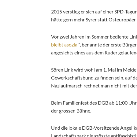
2015 verstieg er sich auf einer SPD-Tagun
hätte gern mehr Syrer statt Osteuropäer i
Vor zwei Jahren im Sommer bediente Link s
bleibt asozia
l“, benannte der erste Bürg
angesichts eines aus dem Ruder gelaufen
Sören Link wird wohl am 1. Mai im Meid
Gewerkschaftsbund zu finden sein, auf d
Naziaufmarsch rechnet man nicht mit de
Beim Familienfest des DGB ab 11:00 Uhr 
der grossen Bühne.
Und die lokale DGB-Vorsitzende Angelika
Landschaftspark die grösste antifaschist