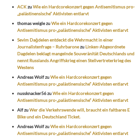
ACK
zu
Wie ein Hardcorekonzert gegen Antisemitismus pro-
„palästinensische“ Aktivisten entlarvt
thomas weigle
zu
Wie ein Hardcorekonzert gegen
Antisemitismus pro-„palästinensische“ Aktivisten entlarvt
Sevim Dağdelen entdeckt die Wehrmacht in einer
Journalistenfrage – Ruhrbarone
zu
Linken-Abgeordnete
Dagdelen beklagt mangelnde Souveränität Deutschlands und
nennt Russlands Angriffskrieg einen Stellvertreterkrieg des
Westens
Andreas Wolf
zu
Wie ein Hardcorekonzert gegen
Antisemitismus pro-„palästinensische“ Aktivisten entlarvt
nussknacker56
zu
Wie ein Hardcorekonzert gegen
Antisemitismus pro-„palästinensische“ Aktivisten entlarvt
Alf
zu
Wer die Verkehrswende will, braucht ein faltbares E
Bike und ein Deutschland Ticket.
Andreas Wolf
zu
Wie ein Hardcorekonzert gegen
Antisemitismus pro-„palästinensische“ Aktivisten entlarvt