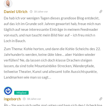
Daniel Ullrich
18 Jahre vor
Da hab ich vor wenigen Tagen dieses grandiose Blog entdeckt,
auf das ich im Grunde seit Jahren gewartet hab, freue mich nun
täglich auf neue interessante Einträge in meinem Feedreader
von euch, und nun taucht mein Bild hier auf – ich freu mich n
Loch in Bauch.
Zum Thema: Kohle horten, und dann die Kohle-Scheichs des 22.
Jahrhunderts werden, keine üble Idee… aber Halden wieder
verfüllen? Ne, da lassen sich doch klasse Drachen steigen
lassen, da sind tolle Mountainbike-Strecken, Wanderpfade,
teilweise Theater, Kunst und allesamt tolle Aussichtspunkte,
Landmarken wie man so sagt…
Mitglied
ingeborch
18 Jahre vor
Äh – Sie warn nich selbs mal unten und ham sich den Löcherkäse