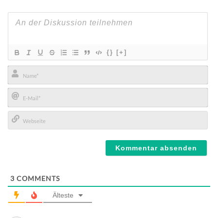
{}
[+]
Name*
E-
Mail*
Webseite
3
COMMENTS
Älteste