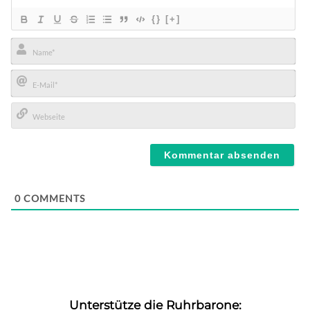
{}
[+]
Name*
E-
Mail*
Webseite
0
COMMENTS
Unterstütze die Ruhrbarone: