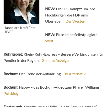
NRW:
Die SPD kämpft um ihre
Hochburgen, die FDP ums
Überleben…
Der Westen
Hannelore Kraft Foto:
HP/PR
NRW:
Bitte keine Selbstplagiate…
Welt
Ruhrgebiet:
Rhein-Ruhr-Express – Bessere Verbindungen für
Pendler in der Region…
General Anzeiger
Bochum:
Der Trend der Aufklärung…
Bo Alternativ
Bochum:
Happy – das Bochum-Video zum Pharell Williams…
Pottblog
Dortmund:
„Schade um die Halle – die reißen wir jetzt ab“…