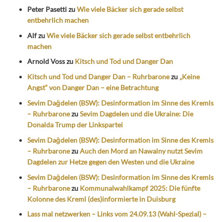
Peter Pasetti
zu
Wie viele Bäcker sich gerade selbst
entbehrlich machen
Alf
zu
Wie viele Bäcker sich gerade selbst entbehrlich
machen
Arnold Voss
zu
Kitsch und Tod und Danger Dan
Kitsch und Tod und Danger Dan – Ruhrbarone
zu
„Keine
Angst“ von Danger Dan – eine Betrachtung
Sevim Dağdelen (BSW): Desinformation im Sinne des Kremls
– Ruhrbarone
zu
Sevim Dagdelen und die Ukraine: Die
Donalda Trump der Linkspartei
Sevim Dağdelen (BSW): Desinformation im Sinne des Kremls
– Ruhrbarone
zu
Auch den Mord an Nawalny nutzt Sevim
Dagdelen zur Hetze gegen den Westen und die Ukraine
Sevim Dağdelen (BSW): Desinformation im Sinne des Kremls
– Ruhrbarone
zu
Kommunalwahlkampf 2025: Die fünfte
Kolonne des Kreml (des)informierte in Duisburg
Lass mal netzwerken – Links vom 24.09.13 (Wahl-Spezial) –