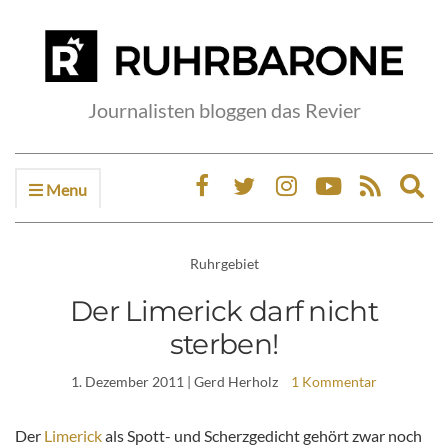
Journalisten bloggen das Revier
Menu
Ex
sea
fo
Ruhrgebiet
Der Limerick darf nicht
sterben!
1. Dezember 2011
| Gerd Herholz
1 Kommentar
Der
Limerick
als Spott- und Scherzgedicht gehört zwar noch