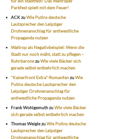
für ein Stadtfest? Das Waltroper
Parkfest spielt mit dem Feuer!
ACK
zu
Wie Putins deutsche
Lautsprecher den Leipziger
Drohnenanschlag für antiwestliche
Propaganda nutzen
Waltrop als Negativbeispiel: Wenn die
Stadt nur noch mäht, statt zu pflegen –
Ruhrbarone
zu
Wie viele Bäcker sich
gerade selbst entbehrlich machen
"Kaiserfront Extra"-Romanfan
zu
Wie
Putins deutsche Lautsprecher den
Leipziger Drohnenanschlag für
antiwestliche Propaganda nutzen
Frank Wohlgemuth
zu
Wie viele Bäcker
sich gerade selbst entbehrlich machen
Thomas Weigle
zu
Wie Putins deutsche
Lautsprecher den Leipziger
Drohnenanschlag für antiwestliche