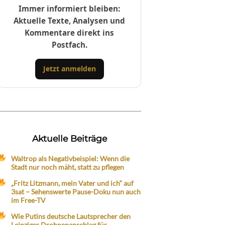
Immer informiert bleiben:
Aktuelle Texte, Analysen und
Kommentare direkt ins
Postfach.
Jetzt anmelden
Aktuelle Beiträge
Waltrop als Negativbeispiel: Wenn die
Stadt nur noch mäht, statt zu pflegen
„Fritz Litzmann, mein Vater und ich“ auf
3sat – Sehenswerte Pause-Doku nun auch
im Free-TV
Wie Putins deutsche Lautsprecher den
Leipziger Drohnenanschlag für