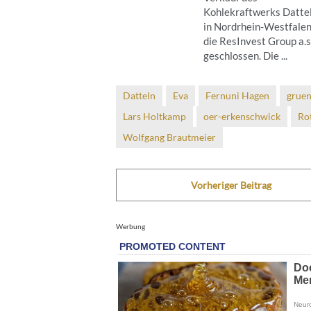
Kohlekraftwerks Datte
in Nordrhein-Westfalen
die ResInvest Group a.s
geschlossen. Die ...
Datteln
Eva
Fernuni Hagen
grue
Lars Holtkamp
oer-erkenschwick
Ro
Wolfgang Brautmeier
Vorheriger Beitrag
Werbung