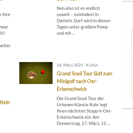
Nun also ist es endlich
 ihre
soweit – zumindest in
Datteln. Dort wird in diesen
zwar
Tagen unter großem Pomp
CDU
und mit ...
weiter
26. März 2025 · Kultur
Grand Snail Tour lädt zum
Minigolf nach Oer-
Erkenschwick
Die Grand Snail Tour der
tteln
Urbanen Künste Ruhr legt
ihren nächsten Stopp in Oer-
Erkenschwick ein: Am
Donnerstag, 27. März, 15 ...