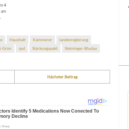
ln 4
 an
.
ne
Haushalt
Kämmerer
landesregierung
t-Grün
spd
Stärkungspakt
Steininger-Bludau
Nächster Beitrag