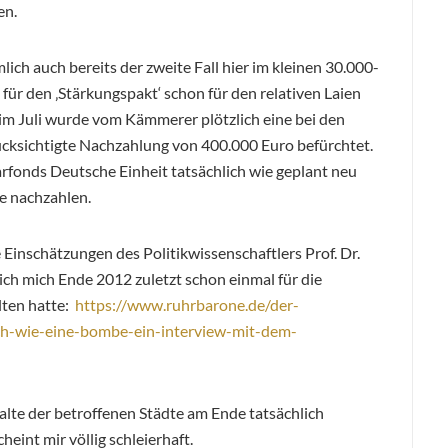
en.
ich auch bereits der zweite Fall hier im kleinen 30.000-
für den ‚Stärkungspakt‘ schon für den relativen Laien
t im Juli wurde vom Kämmerer plötzlich eine bei den
cksichtigte Nachzahlung von 400.000 Euro befürchtet.
rfonds Deutsche Einheit tatsächlich wie geplant neu
e nachzahlen.
e Einschätzungen des Politikwissenschaftlers Prof. Dr.
ch mich Ende 2012 zuletzt schon einmal für die
ten hatte:
https://www.ruhrbarone.de/der-
ch-wie-eine-bombe-ein-interview-mit-dem-
lte der betroffenen Städte am Ende tatsächlich
heint mir völlig schleierhaft.