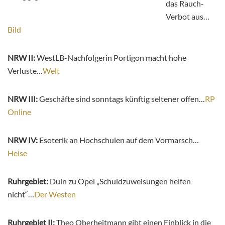
das Rauch-
Verbot aus…
Bild
NRW II:
WestLB-Nachfolgerin Portigon macht hohe
Verluste…
Welt
NRW III:
Geschäfte sind sonntags künftig seltener offen…
RP
Online
NRW IV:
Esoterik an Hochschulen auf dem Vormarsch…
Heise
Ruhrgebiet:
Duin zu Opel „Schuldzuweisungen helfen
nicht“…
Der Westen
Ruhrgebiet II:
Theo Oberheitmann gibt einen Einblick in die