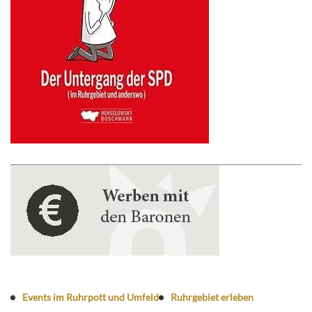
Events im Ruhrpott und Umfeld
Ruhrgebiet erleben