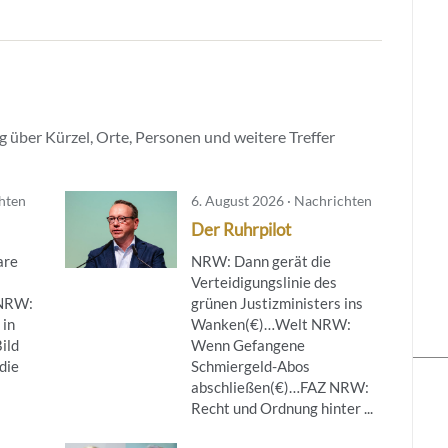
 über Kürzel, Orte, Personen und weitere Treffer
chten
6. August 2026 · Nachrichten
Der Ruhrpilot
are
NRW: Dann gerät die
Verteidigungslinie des
NRW:
grünen Justizministers ins
 in
Wanken(€)…Welt NRW:
ild
Wenn Gefangene
die
Schmiergeld-Abos
abschließen(€)…FAZ NRW:
Recht und Ordnung hinter ...