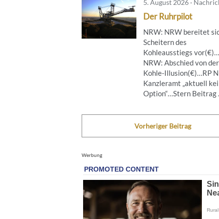
5. August 2026 · Nachri
Der Ruhrpilot
NRW: NRW bereitet sic
Scheitern des
Kohleausstiegs vor(€)
NRW: Abschied von der
Kohle-Illusion(€)…RP 
Kanzleramt „aktuell ke
Option“…Stern Beitrag .
Vorheriger Beitrag
Werbung