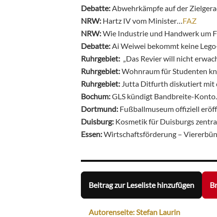
Debatte:
Abwehrkämpfe auf der Zielger
NRW:
Hartz IV vom Minister…
FAZ
NRW:
Wie Industrie und Handwerk um F
Debatte:
Ai Weiwei bekommt keine Lego
Ruhrgebiet:
„Das Revier will nicht erwa
Ruhrgebiet:
Wohnraum für Studenten k
Ruhrgebiet:
Jutta Ditfurth diskutiert mi
Bochum:
GLS kündigt Bandbreite-Kont
Dortmund:
Fußballmuseum offiziell eröf
Duisburg:
Kosmetik für Duisburgs zentr
Essen:
Wirtschaftsförderung – Viererbü
Beitrag zur Leseliste hinzufügen
Br
Autorenseite: Stefan Laurin