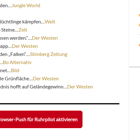
aden…
Jungle World
lüchtlinge kämpfen…
Welt
-Steine…
Zeit
chsen werden.“…
Der Westen
napp…
Der Westen
t den „Falken“…
Stimberg Zeitung
o…
Bo Alternativ
fnet…
Bild
ale Grünfläche…
Der Westen
ndnis hofft auf Geländegewinn…
Der Westen
owser-Push für Ruhrpilot aktivieren