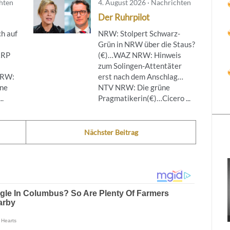
chten
4. August 2026 · Nachrichten
Der Ruhrpilot
h auf
NRW: Stolpert Schwarz-
Grün in NRW über die Staus?
…RP
(€)…WAZ NRW: Hinweis
zum Solingen-Attentäter
NRW:
erst nach dem Anschlag…
ine
NTV NRW: Die grüne
..
Pragmatikerin(€)…Cicero ...
Nächster Beitrag