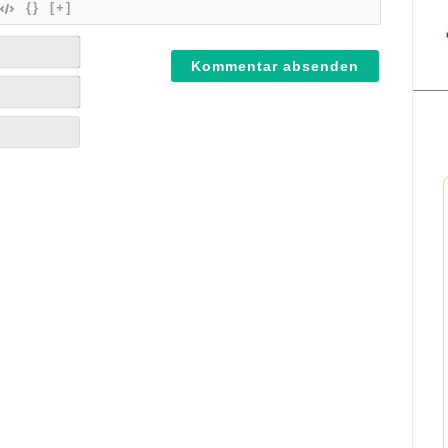
{}
[+]