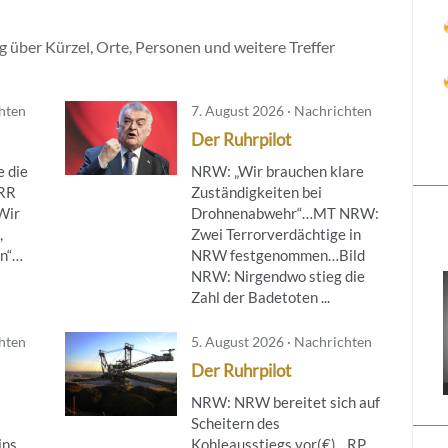
 über Kürzel, Orte, Personen und weitere Treffer
chten
7. August 2026 · Nachrichten
Der Ruhrpilot
 die
NRW: „Wir brauchen klare
ÖRR
Zuständigkeiten bei
Wir
Drohnenabwehr“…MT NRW:
,
Zwei Terrorverdächtige in
en“…
NRW festgenommen…Bild
NRW: Nirgendwo stieg die
Zahl der Badetoten ...
chten
5. August 2026 · Nachrichten
Der Ruhrpilot
NRW: NRW bereitet sich auf
Scheitern des
ins
Kohleausstiegs vor(€)…RP