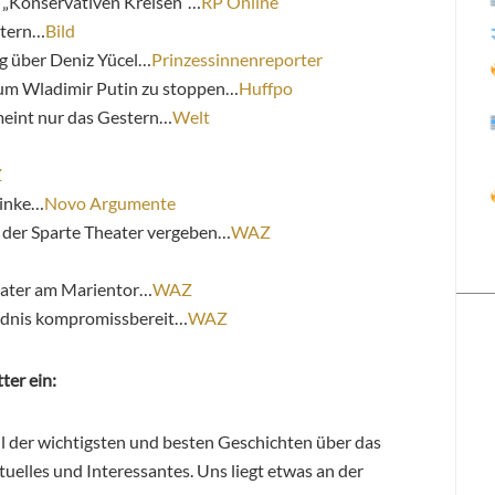
r „Konservativen Kreisen“…
RP Online
itern…
Bild
ng über Deniz Yücel…
Prinzessinnenreporter
 um Wladimir Putin zu stoppen…
Huffpo
eint nur das Gestern…
Welt
Z
Linke…
Novo Argumente
 der Sparte Theater vergeben…
WAZ
eater am Marientor…
WAZ
ndnis kompromissbereit…
WAZ
ter ein:
hl der wichtigsten und besten Geschichten über das
elles und Interessantes. Uns liegt etwas an der