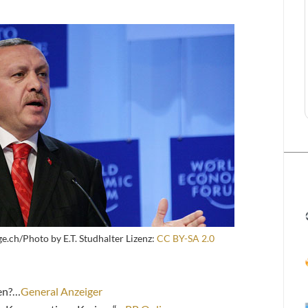
e.ch/Photo by E.T. Studhalter Lizenz:
CC BY-SA 2.0
en?…
General Anzeiger