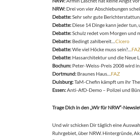
NRW:
Armin Laschet hat keine Angst vo
NRW:
Drei von vier Abschiebungen sche
Debatte:
Sehr sehr gute Berichterstattu
Debatte:
Diese 14 Dinge kann jeder tun,
Debatte:
Schulz redet vom Morgen und m
Debatte:
Bedingt zahlbereit…
Cicero
Debatte:
Wie viel Höcke muss sein?…
FA
Debatte:
Hassarchitektur und die Neue 
Bochum:
Peter-Weiss-Preis 2008 wird in
Dortmund:
Braunes Haus…
FAZ
Duisburg:
TaM-Chefin kämpft um ihr Th
Essen:
Anti-AfD-Demo – Polizei und Bü
Trage Dich in den „Wir für NRW“-Newslet
Und wir schicken Dir täglich eine Auswa
Ruhrgebiet, über NRW. Hintergründe, Aktu