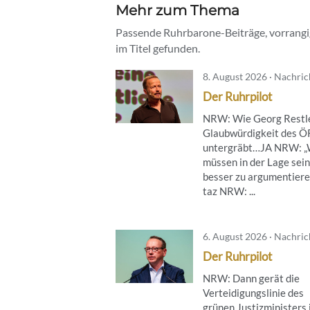
Mehr zum Thema
Passende Ruhrbarone-Beiträge, vorrangig
im Titel gefunden.
8. August 2026 · Nachri
Der Ruhrpilot
NRW: Wie Georg Restle
Glaubwürdigkeit des 
untergräbt…JA NRW: „
müssen in der Lage sein
besser zu argumentier
taz NRW: ...
6. August 2026 · Nachri
Der Ruhrpilot
NRW: Dann gerät die
Verteidigungslinie des
grünen Justizministers 