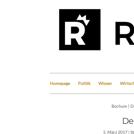
Homepage
Politik
Wissen
Wirtsch
Bochum
|
D
De
5. März 2017
| S