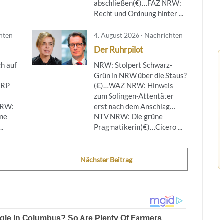
abschließen(€)…FAZ NRW:
Recht und Ordnung hinter ...
chten
4. August 2026 · Nachrichten
Der Ruhrpilot
h auf
NRW: Stolpert Schwarz-
Grün in NRW über die Staus?
…RP
(€)…WAZ NRW: Hinweis
zum Solingen-Attentäter
NRW:
erst nach dem Anschlag…
ine
NTV NRW: Die grüne
..
Pragmatikerin(€)…Cicero ...
Nächster Beitrag