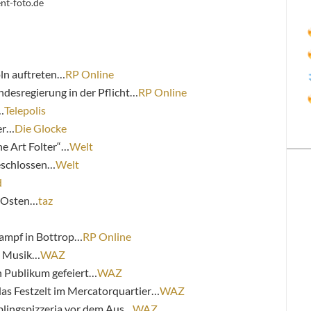
ent-foto.de
öln auftreten…
RP Online
ndesregierung in der Pflicht…
RP Online
…
Telepolis
er…
Die Glocke
ne Art Folter“…
Welt
eschlossen…
Welt
d
m Osten…
taz
ampf in Bottrop…
RP Online
t Musik…
WAZ
 Publikum gefeiert…
WAZ
as Festzelt im Mercatorquartier…
WAZ
blingspizzeria vor dem Aus…
WAZ