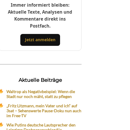
Immer informiert bleiben:
Aktuelle Texte, Analysen und
Kommentare direkt ins
Postfach.
Jetzt anmelden
Aktuelle Beiträge
Waltrop als Negativbeispiel: Wenn die
Stadt nur noch mäht, statt zu pflegen
„Fritz Litzmann, mein Vater und ich“ auf
3sat – Sehenswerte Pause-Doku nun auch
im Free-TV
Wie Putins deutsche Lautsprecher den
Leipziger Drohnenanschlag für