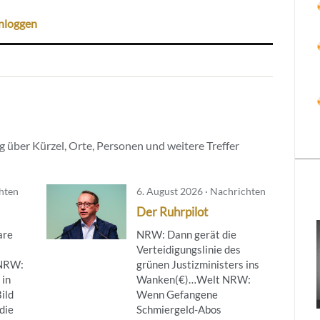
nloggen
 über Kürzel, Orte, Personen und weitere Treffer
chten
6. August 2026 · Nachrichten
Der Ruhrpilot
are
NRW: Dann gerät die
Verteidigungslinie des
NRW:
grünen Justizministers ins
 in
Wanken(€)…Welt NRW:
ild
Wenn Gefangene
die
Schmiergeld-Abos