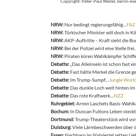
Copyright: Peter-Paul Weiler, berlin-ev
NRW:
Nur bedingt regierungsfähig…
FAZ
NRW:
Türkischer Minister will doch in K
NRW:
AKP-Auftritte – Kraft sieht die Bu
NRW:
Bei der Polizei wird eine Stelle frei
NRW:
Piraten küren Wahlkämpfer Schiff
Debatte:
„Das Alleinsein ist schon fast ei
Debatte:
Fast hätte Merkel die Grenze g
Debatte:
Im Trump-Sumpf…
Jungle Worl
Debatte:
Das dunkle Loch weit hinten i
Debatte:
Das rote Kraftwerk…
NZZ
Ruhrgebiet:
Armin Laschets Basis-Wahlk
Bochum:
In Duncan Fultons Leben steck
Dortmund:
Trump-Theaterstück wird von
Duisburg:
Viele Lärmbeschwerden über d
Essen:
Nachbarn im Südviertel retten Lie