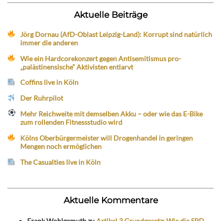
Aktuelle Beiträge
Jörg Dornau (AfD-Oblast Leipzig-Land): Korrupt sind natürlich
immer die anderen
Wie ein Hardcorekonzert gegen Antisemitismus pro-
„palästinensische“ Aktivisten entlarvt
Coffins live in Köln
Der Ruhrpilot
Mehr Reichweite mit demselben Akku – oder wie das E-Bike
zum rollenden Fitnessstudio wird
Kölns Oberbürgermeister will Drogenhandel in geringen
Mengen noch ermöglichen
The Casualties live in Köln
Aktuelle Kommentare
Frank Wohlgemuth
zu
Artikel 3 Grundgesetz: Wie die SPD