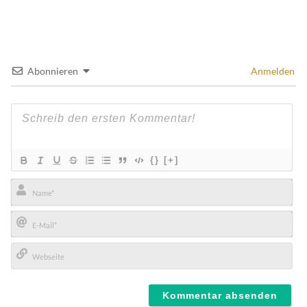
Abonnieren
Anmelden
{}
[+]
Name*
E-
Mail*
Webseite