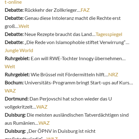
t-online
Debatte:
Rückkehr der Zollkrieger…
FAZ
Debatte:
Genau diese Intoleranz macht die Rechte erst
groß…
Welt
Debatte:
Neue Rezepte braucht das Land…
Tagesspiegel
Debatte:
„Die Rede von Islamophobie stiftet Verwirrung“…
Jungle World
Ruhrgebiet:
E.on will RWE-Tochter Innogy übernehmen…
Welt
Ruhrgebiet:
Wie Brüssel mit Fördermitteln hilft…
NRZ
Bochum:
Universitäts-Programm bringt Start-ups auf Kurs…
WAZ
Dortmund:
Dan Perjovschi hat schon wieder das U
vollgekritzelt…
WAZ
Duisburg:
Die meisten ausländischen Tatverdächtigen sind
aus Rumänien…
WAZ
Duisburg:
„Der ÖPNV in Duisburg ist nicht
großstadtwürdig“…
WAZ