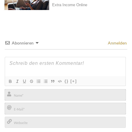
Abonnieren
Anmelden
{}
[+]
Name*
E-
Mail*
Webseite