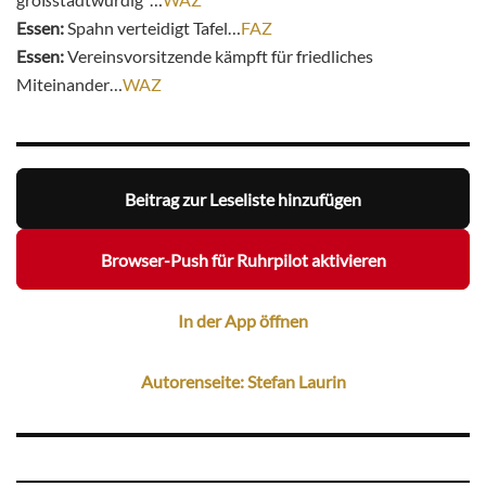
Essen:
Spahn verteidigt Tafel…
FAZ
Essen:
Vereinsvorsitzende kämpft für friedliches
Miteinander…
WAZ
Beitrag zur Leseliste hinzufügen
Browser-Push für Ruhrpilot aktivieren
In der App öffnen
Autorenseite: Stefan Laurin