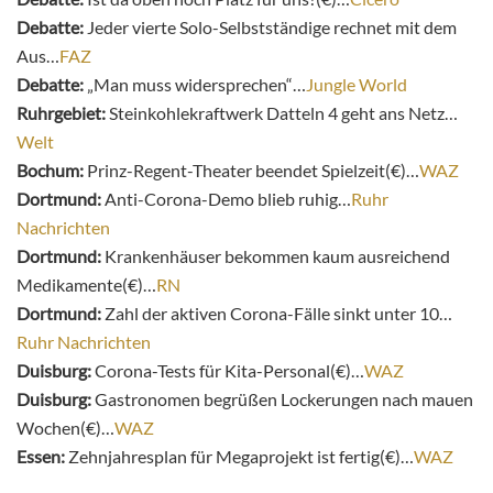
Debatte:
Jeder vierte Solo-Selbstständige rechnet mit dem
Aus…
FAZ
Debatte:
„Man muss widersprechen“…
Jungle World
Ruhrgebiet:
Steinkohlekraftwerk Datteln 4 geht ans Netz…
Welt
Bochum:
Prinz-Regent-Theater beendet Spielzeit(€)…
WAZ
Dortmund:
Anti-Corona-Demo blieb ruhig…
Ruhr
Nachrichten
Dortmund:
Krankenhäuser bekommen kaum ausreichend
Medikamente(€)…
RN
Dortmund:
Zahl der aktiven Corona-Fälle sinkt unter 10…
Ruhr Nachrichten
Duisburg:
Corona-Tests für Kita-Personal(€)…
WAZ
Duisburg:
Gastronomen begrüßen Lockerungen nach mauen
Wochen(€)…
WAZ
Essen:
Zehnjahresplan für Megaprojekt ist fertig(€)…
WAZ