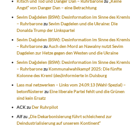
Kitsch und Tod und Danger Dan – Ruhrbarone
zu
„Keine
Angst“ von Danger Dan – eine Betrachtung
Sevim Dağdelen (BSW): Desinformation im Sinne des Kremls
– Ruhrbarone
zu
Sevim Dagdelen und die Ukraine: Die
Donalda Trump der Linkspartei
Sevim Dağdelen (BSW): Desinformation im Sinne des Kremls
– Ruhrbarone
zu
Auch den Mord an Nawalny nutzt Sevim
Dagdelen zur Hetze gegen den Westen und die Ukraine
Sevim Dağdelen (BSW): Desinformation im Sinne des Kremls
– Ruhrbarone
zu
Kommunalwahlkampf 2025: Die fünfte
Kolonne des Kreml (des)informierte in Duisburg
Lass mal netzwerken – Links vom 24.09.13 (Wahl-Spezial) –
betonflüsterer
zu
Eine liberale Partei fehlt und die Grünen
sind kein Ersatz
ACK
zu
Der Ruhrpilot
Alf
zu
„Die Dekarbonisierung führt schleichend zur
Deindustrialisierung auf unserem Kontinent“